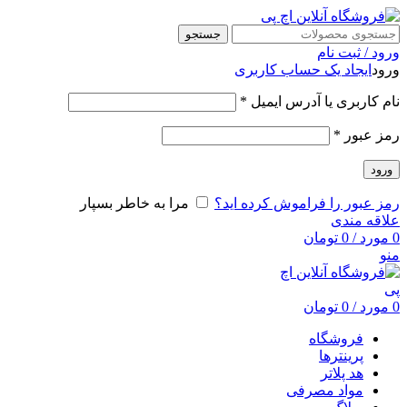
جستجو
ورود / ثبت نام
ورود
ایجاد یک حساب کاربری
نام کاربری یا آدرس ایمیل
*
رمز عبور
*
ورود
رمز عبور را فراموش کرده اید؟
مرا به خاطر بسپار
علاقه مندی
0
مورد
/
0
تومان
منو
0
مورد
/
0
تومان
فروشگاه
پرینترها
هد پلاتر
مواد مصرفی