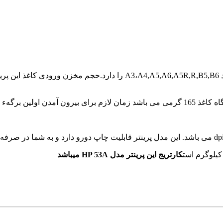
کارتریج این پرینتر مدل HP 53A میباشد