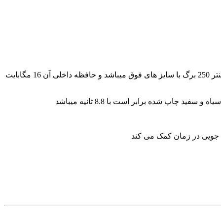
قابلیت پرینت به روی کاغذ با ابعاد A3،A4,A5,A6,A5R,R,B5,B6 را دارد.حجم مخزن ورودی کاغذ این پرینتر 250 برگ با سایز های فوق میباشد و حافظه داخلی آن 16 مگابایت