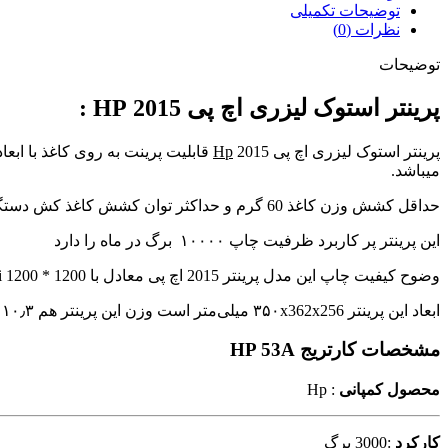
توضیحات تکمیلی
نظرات (0)
توضیحات
پرینتر استوک لیزری اچ پی 2015 HP :
پرینتر استوک لیزری اچ پی 2015
Hp
میباشد.
حداقل کشش وزن کاغذ 60 گرم و حداکثر توان کشش کاغذ کش دستگاه کاغذ 165 گرمی می باشد زمان لازم برای بیرون آمدن اولین برگهء سیاه و سفید چاپ شده برابر است با 8.8 ثانیه میباشد
این پرینتر پر کاربرد ظرفیت چاپ ۱۰۰۰۰ برگ در ماه را دارد
وضوح کیفیت چاپ این مدل پرینتر 2015 اچ پی معادل با 1200 * 1200 dpi می باشد. این مدل پرینتر قابلیت چاپ دورو دارد و به شما در صرفه جویی در زمان کمک می کند
ابعاد این پرینتر ۳۵۰x362x256 میلی‌متر است وزن این پرینتر هم ۱۰٫۳ کیلوگرم است
مشخصات کارتریج HP 53A
محصول کمپانی
: Hp
کارکرد
:3000 برگ