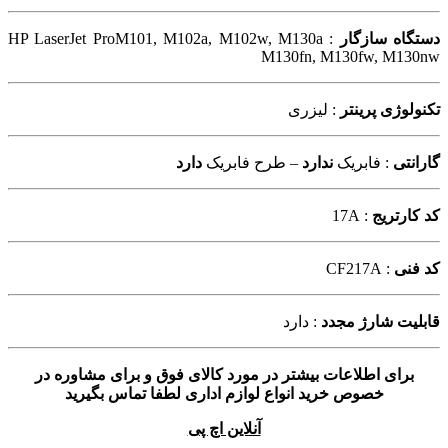
دستگاه سازگار
: HP LaserJet ProM101, M102a, M102w, M130a
M130fn, M130fw, M130nw
تکنولوژی پرینتر
: لیزری
گارانتی
: فابریک
ندارد
– طرح فابریک
دارد
کد کارتریج
: 17A
کد فنی
: CF217A
قابلیت شارژ مجدد
: دارد
برای اطلاعات بیشتر در مورد کالای فوق و برای مشاوره در
خصوص خرید انواع لوازم اداری لطفا تماس بگیرید
آنلاین اچ پی