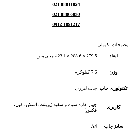
021-88811824
021-88866830
0912-1891217
توضیحات تکمیلی
ابعاد
279.5 × 288.6 × 423.1 میلی‌متر
وزن
7.6 کیلوگرم
تکنولوژی چاپ
چاپ لیزری
چهار کاره سیاه و سفید (پرینت، اسکن، کپی،
کاربری
فکس)
سایز چاپ
A4