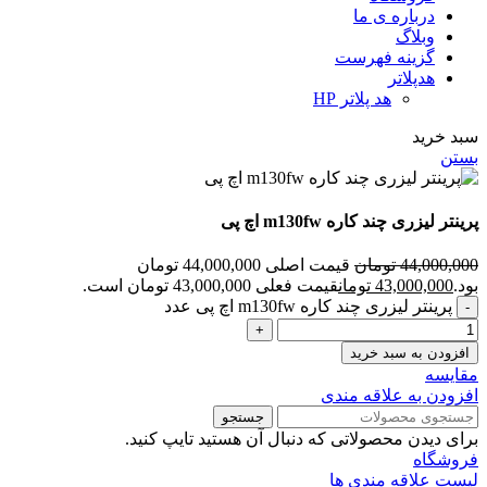
درباره ی ما
وبلاگ
گزینه فهرست
هدپلاتر
هد پلاتر HP
سبد خرید
بستن
پرینتر لیزری چند کاره m130fw اچ پی
44,000,000
تومان
قیمت اصلی 44,000,000 تومان
بود.
43,000,000
تومان
قیمت فعلی 43,000,000 تومان است.
پرینتر لیزری چند کاره m130fw اچ پی عدد
افزودن به سبد خرید
مقايسه
افزودن به علاقه مندی
جستجو
برای دیدن محصولاتی که دنبال آن هستید تایپ کنید.
فروشگاه
لیست علاقه مندی ها