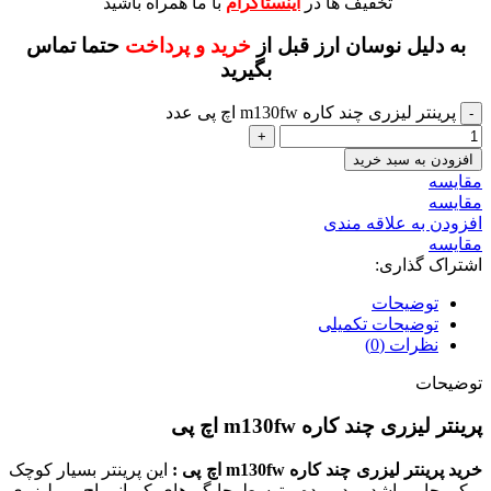
تخفیف ها در
اینستاگرام
با ما همراه باشید
به دلیل نوسان ارز قبل از
خرید و پرداخت
حتما تماس
بگیرید
پرینتر لیزری چند کاره m130fw اچ پی عدد
افزودن به سبد خرید
مقايسه
مقایسه
افزودن به علاقه مندی
مقایسه
اشتراک گذاری:
توضیحات
توضیحات تکمیلی
نظرات (0)
توضیحات
پرینتر لیزری چند کاره m130fw اچ پی
خرید پرینتر لیزری چند کاره m130fw اچ پی :
این پرینتر بسیار کوچک
و کم جا میباشد و در رده متوسط چاپگر های کمپانی اچ پی لیزری