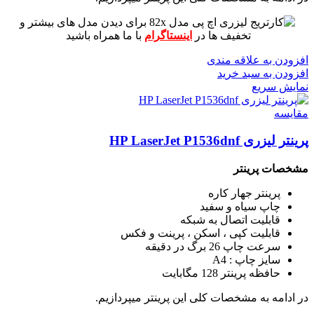
برای دیدن مدل های بیشتر و
تخفیف ها در
اینستاگرام
با ما همراه باشید
افزودن به علاقه مندی
افزودن به سبد خرید
نمایش سریع
مقايسه
پرینتر لیزری HP LaserJet P1536dnf
مشخصات پرینتر
پرینتر جهار کاره
چاپ سیاه و سفید
قابلیت اتصال به شبکه
قابلیت کپی ، اسکن ، پرینت و فکس
سرعت چاپ 26 برگ در دقیقه
سایز چاپ : A4
حافظه پرینتر 128 مگابایت
در ادامه به مشخصات کلی این پرینتر میپردازیم.