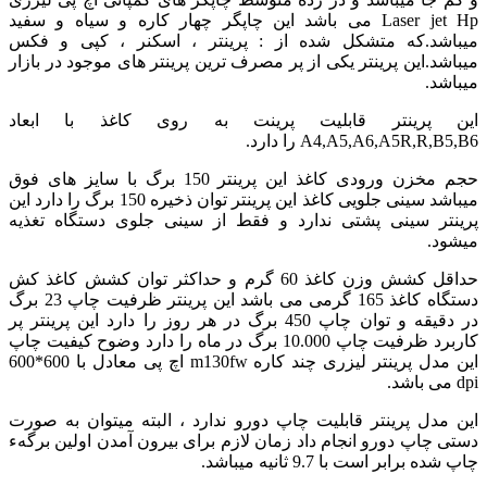
Laser jet Hp می باشد این چاپگر چهار کاره و سیاه و سفید
میباشد.که متشکل شده از : پرینتر ، اسکنر ، کپی و فکس
میباشد.این پرینتر یکی از پر مصرف ترین پرینتر های موجود در بازار
میباشد.
این پرینتر قابلیت پرینت به روی کاغذ با ابعاد
A4,A5,A6,A5R,R,B5,B6 را دارد.
حجم مخزن ورودی کاغذ این پرینتر 150 برگ با سایز های فوق
میباشد سینی جلویی کاغذ این پرینتر توان ذخیره 150 برگ را دارد این
پرینتر سینی پشتی ندارد و فقط از سینی جلوی دستگاه تغذیه
میشود.
حداقل کشش وزن کاغذ 60 گرم و حداکثر توان کشش کاغذ کش
دستگاه کاغذ 165 گرمی می باشد این پرینتر ظرفیت چاپ 23 برگ
در دقیقه و توان چاپ 450 برگ در هر روز را دارد این پرینتر پر
کاربرد ظرفیت چاپ 10.000 برگ در ماه را دارد وضوح کیفیت چاپ
این مدل پرینتر لیزری چند کاره m130fw اچ پی معادل با 600*600
dpi می باشد.
این مدل پرینتر قابلیت چاپ دورو ندارد ، البته میتوان به صورت
دستی چاپ دورو انجام داد زمان لازم برای بیرون آمدن اولین برگهء
چاپ شده برابر است با 9.7 ثانیه میباشد.