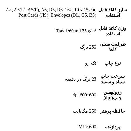
سایز کاغذ قابل
A4, A5(L), A5(P), A6, B5, B6, 16k, 10 x 15 cm,
Post Cards (JIS); Envelopes (DL, C5, B5)
استفاده
وزن کاغذ قابل
Tray 1:60 to 175 g/m²
استفاده
ظرفیت سینی
250 برگ
کاغذ
نوع چاپ
تک رو
سرعت چاپ
23 برگ در دقیقه
سیاه و سفید
رزولوشن
600*600 dpi
چاپ(dpi)
حافظه پرینتر
256 مگابایت
پردازنده
600 MHz