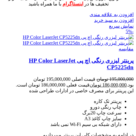
تخفیف ها در
اینستاگرام
با ما همراه باشید
افزودن به علاقه مندی
افزودن به سبد خرید
نمایش سریع
-5%
مقايسه
پرینتر لیزری رنگی اچ پی HP Color LaserJet
CP5225dn
195,000,000
تومان
قیمت اصلی 195,000,000 تومان
بود.
186,000,000
تومان
قیمت فعلی 186,000,000 تومان است.
این پرینتر برای مصرف خاصی در ادارات طراحی شده
پرینتر تک کاره
چاپ رنگی دورو
سرعت چاپ 20برگ
سایز چاپ کاغذ A3
دارای شبکه بی سیم Wi-Fi نمی باشد
در ادامه به مشخصات کلی این پرینتر میپردازیم.