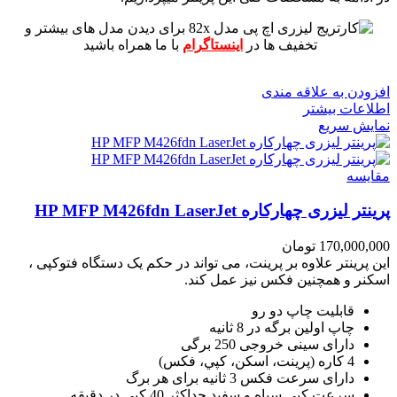
برای دیدن مدل های بیشتر و
تخفیف ها در
اینستاگرام
با ما همراه باشید
افزودن به علاقه مندی
اطلاعات بیشتر
نمایش سریع
مقايسه
پرینتر لیزری چهارکاره HP MFP M426fdn LaserJet
170,000,000
تومان
این پرینتر علاوه بر پرینت، می تواند در حکم یک دستگاه فتوکپی ،
اسکنر و همچنین فکس نیز عمل کند.
قابلیت چاپ دو رو
چاپ اولین برگه در 8 ثانیه
دارای سینی خروجی 250 برگی
4 کاره (پرينت، اسکن، کپي، فکس)
دارای سرعت فکس 3 ثانیه برای هر برگ
سرعت کپي سياه و سفيد حداکثر 40 کپی در دقیقه