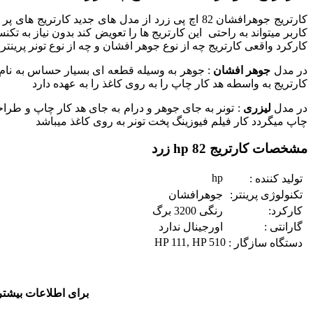
کارتریج جوهرافشان 82 اچ پی زرد از مدل های جدید کارتریج های پر قدرت و قوی شرکت
کارکرد واقعی کارتریج چه از نوع جوهر افشان و چه از نوع تونر پرینتر
در مدل
جوهر افشان
: جوهر به وسیله قطعه ای بسیار حساس به نام هد
کارتریج به واسطه هد کار چاپ را به روی کاغذ را به عهده دارد
در مدل
لیزری
: تونر به جای جوهر و درام به جای هد کار چاپ و طراحی
چاپ میگردد کار فیلم فیوزینگ پخت تونر به روی کاغذ میباشد
مشخصات کارتریج 82 hp زرد
hp
تولید کننده :
تکنولوژی پرینتر:
جوهرافشان
کارکرد:
رنگی 3200 برگ
گارانتی :
اورجینال ندارد
HP 111, HP 510
دستگاه سازگار :
برای اطلاعات بیشتر