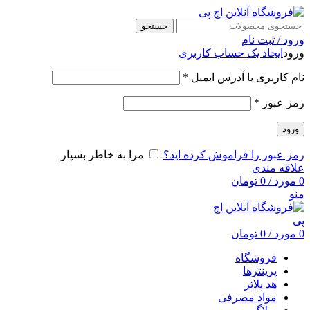
جستجو
ورود / ثبت نام
ورود
ایجاد یک حساب کاربری
نام کاربری یا آدرس ایمیل
*
رمز عبور
*
ورود
رمز عبور را فراموش کرده اید؟
مرا به خاطر بسپار
علاقه مندی
0
مورد
/
0
تومان
منو
0
مورد
/
0
تومان
فروشگاه
پرینترها
هد پلاتر
مواد مصرفی