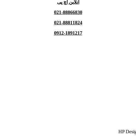
آنلاین اچ پی
021-88866830
021-88811824
0912-1891217
HP Design