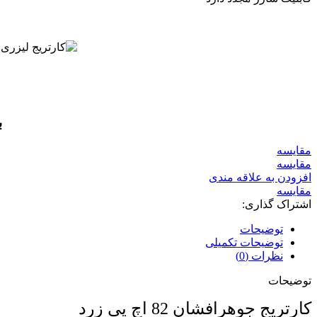
ب
مقايسه
مقایسه
افزودن به علاقه مندی
مقایسه
اشتراک گذاری:
توضیحات
توضیحات تکمیلی
نظرات (0)
توضیحات
کارتریج جوهرافشان 82 اچ پی زرد