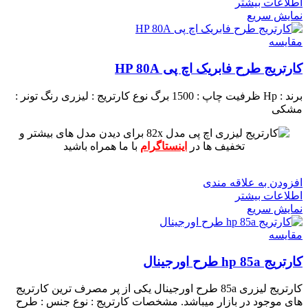
اطلاعات بیشتر
نمایش سریع
مقايسه
کارتریج طرح فابریک اچ پی HP 80A
برند : Hp
ظرفیت چاپ : 1500 برگ
نوع کارتریج : لیزری
رنگ تونر :
مشکی
برای دیدن مدل های بیشتر و
تخفیف ها در
اینستاگرام
با ما همراه باشید
افزودن به علاقه مندی
اطلاعات بیشتر
نمایش سریع
مقايسه
کارتریج hp 85a طرح اورجینال
کارتریج لیزری 85a طرح اورجینال یکی از پر مصرف ترین کارتریج
های موجود در بازار میباشد.
مشخصات کارتریج :
نوع جنس : طرح