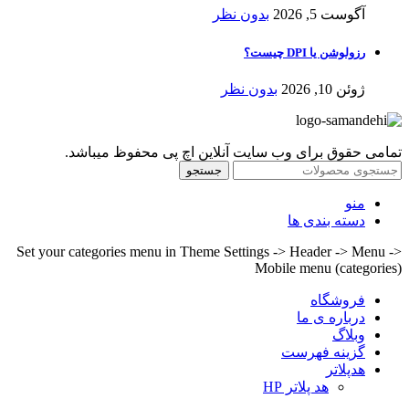
آگوست 5, 2026
بدون نظر
رزولوشن یا DPI چیست؟
ژوئن 10, 2026
بدون نظر
تمامی حقوق برای وب سایت آنلاین اچ پی محفوظ میباشد.
جستجو
منو
دسته بندی ها
Set your categories menu in Theme Settings -> Header -> Menu ->
Mobile menu (categories)
فروشگاه
درباره ی ما
وبلاگ
گزینه فهرست
هدپلاتر
هد پلاتر HP