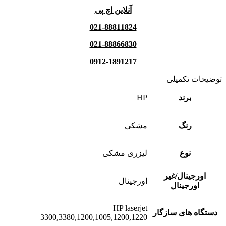
آنلاین اچ پی
021-88811824
021-88866830
0912-1891217
توضیحات تکمیلی
برند
HP
رنگ
مشکی
نوع
لیزری مشکی
اورجینال/غیر
اورجینال
اورجینال
HP laserjet
دستگاه های سازگار
3300,3380,1200,1005,1200,1220