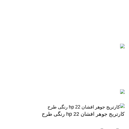
021-88866830
021-88866840
0912-1891217
آخرین پست ها
5 تا از بهترین پرینترهای hp
سال 2026
آگوست 5, 2026
بدون نظر
رزولوشن یا DPI چیست؟
ژوئن 10, 2026
بدون نظر
تمامی حقوق برای وب سایت آنلاین اچ پی محفوظ میباشد.
کارتریج جوهر افشان hp 22 رنگی طرح