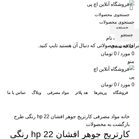
جستجو
جستجو
ورود / ثبت نام
برای دیدن محصولاتی که دنبال آن هستید تایپ کنید.
علاقه مندی
0
مورد
/
0
تومان
منو
هد 
0
مورد
/
0
تومان
فروشگاه
پرینترها
هد پلاتر
مواد مصرفی
وبلاگ
تماس با ما
برای بزرگنمایی کلیک کنید
خانه
مواد مصرفی
کارتریج جوهر افشان hp 22 رنگی طرح
بازگشت به محصولات
کارتریج جوهر افشان hp 22 رنگی