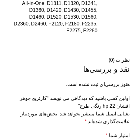
All-in-One, D1311, D1320, D1341,
D1360, D1420, D1430, D1455,
D1460, D1520, D1530, D1560,
D2360, D2460, F2120, F2180, F2235,
F2275, F2280
نظرات (0)
نقد و بررسی‌ها
هنوز بررسی‌ای ثبت نشده است.
اولین کسی باشید که دیدگاهی می نویسد “کارتریج جوهر
افشان hp 22 رنگی طرح”
نشانی ایمیل شما منتشر نخواهد شد.
بخش‌های موردنیاز
علامت‌گذاری شده‌اند
*
امتیاز شما
*