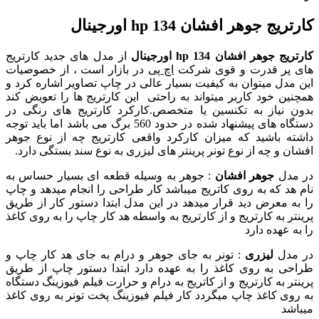
کارتریج جوهر افشان 134 hp اورجینال
کارتریج جوهر افشان 134 hp اورجینال
از مدل های جدید کارتریج
های پر قدرت و قو
ی شرکت
اچ پی
در بازار است ، از خصوصیات
این مدل میتوان به کیفیت بسیار عالی در چاپ تصاویر اشاره کرد و
همچنین خود کاربر میتواند به راحتی این کارتریج ها را تعویض کند
بدون نیاز به تکنسین یا متخصص.کارکرد کارتریج های رنگی در
دستگاه های پیشنهاد شده در حدود 560 برگ می باشد اما باید توجه
داشته باشید که میزان کارکرد واقعی کارتریج چه از نوع جوهر
افشان و چه از نوع تونر پرینتر های لیزری به نوع سند بستگی دارد.
در مدل
جوهر افشان
: جوهر به وسیله قطعه ای بسیار حساس به
نام هد که به روی کاتریج میباشد کار طراحی را انجام میدهد و چاپ
را به معرض دید قرار میدهد در این مدل ابتدا دستور کار از طریق
پرینتر به کارتریج و از کارتریج به واسطه هد کار چاپ را به روی کاغذ
را به عهده دارد
در مدل
لیزری
: تونر به جای جوهر و درام به جای هد کار چاپ و
طراحی به روی کاغذ را به عهده دارد ابتدا دستور چاپ از طریق
پرینتر به کارتریج و از کاتریج به درام و حرارت فیلم فیوزینگ دستگاه
به روی کاغذ چاپ میگردد کار فیلم فیوزینگ پخت تونر به روی کاغذ
میباشد