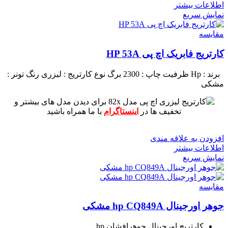
اطلاعات بیشتر
نمایش سریع
مقايسه
کارتریج فابریک اچ پی HP 53A
برند : Hp
ظرفیت چاپ : 2300 برگ
نوع کارتریج : لیزری
رنگ تونر :
مشکی
برای دیدن مدل های بیشتر و
تخفیف ها در
اینستاگرام
با ما همراه باشید
افزودن به علاقه مندی
اطلاعات بیشتر
نمایش سریع
مقايسه
جوهر اورجینال hp CQ849A مشکی
کارتریج اورجینال جوهرافشان hp