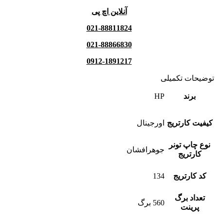
آنلاین اچ پی
021-88811824
021-88866830
0912-1891217
توضیحات تکمیلی
برند
HP
کیفیت کارتریج
اورجینال
نوع چاپ تونر
جوهرافشان
کارتریج
کد کارتریج
134
تعداد برگ
560 برگ
پرینت