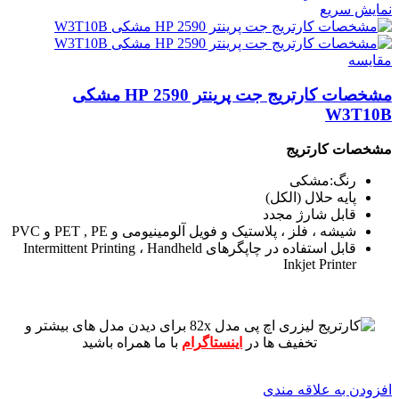
نمایش سریع
مقايسه
مشخصات کارتریج جت پرینتر 2590 HP مشکی
W3T10B
مشخصات کارتریج
رنگ:مشکی
پایه حلال (الکل)
قابل شارژ مجدد
شیشه ، فلز ، پلاستیک و فویل آلومینیومی و PET , PE و PVC
قابل استفاده در چاپگرهای Intermittent Printing ، Handheld
Inkjet Printer
برای دیدن مدل های بیشتر و
تخفیف ها در
اینستاگرام
با ما همراه باشید
افزودن به علاقه مندی