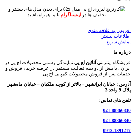
برای دیدن مدل های بیشتر و
تخفیف ها در
اینستاگرام
با ما همراه باشید
افزودن به علاقه مندی
اطلاعات بیشتر
نمایش سریع
درباره ما
فروشگاه اینترنتی
آنلاین اچ پی
نمایندگی رسمی محصولات اچ پی در
ایران ، با بیش از دو دهه فعالیت مستمر در عرصه خرید ، فروش و
خدمات پس از فروش محصولات کمپانی اچ پی.
آدرس :
خیابان ایرانشهر – بالاتر از کوچه ملکیان – خیابان ماه‌شهر
پلاک 9 واحد 3
تلفن های تماس:
021-88866830
021-88866840
0912-1891217