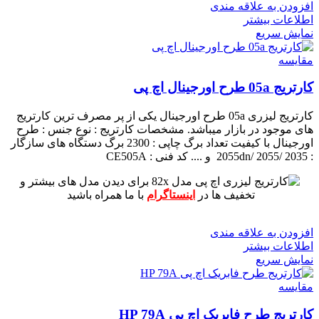
افزودن به علاقه مندی
اطلاعات بیشتر
نمایش سریع
مقايسه
کارتریج 05a طرح اورجینال اچ پی
کارتریج لیزری 05a طرح اورجینال یکی از پر مصرف ترین کارتریج
های موجود در بازار میباشد.
مشخصات کارتریج :
نوع جنس : طرح
اورجینال با کیفیت
تعداد برگ چاپی : 2300 برگ
دستگاه های سازگار
: 2055dn/ 2055/ 2035 و ....
کد فنی : CE505A
برای دیدن مدل های بیشتر و
تخفیف ها در
اینستاگرام
با ما همراه باشید
افزودن به علاقه مندی
اطلاعات بیشتر
نمایش سریع
مقايسه
کارتریج طرح فابریک اچ پی HP 79A