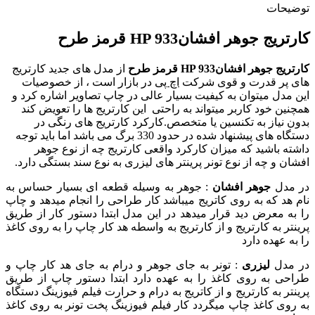
توضیحات
کارتریج جوهر افشانHP 933 قرمز طرح
کارتریج جوهر افشانHP 933 قرمز طرح
از مدل های جدید کارتریج
های پر قدرت و قوی شرک
ت
اچ پی
در بازار است ، از خصوصیات
این مدل میتوان به کیفیت بسیار عالی در چاپ تصاویر اشاره کرد و
همچنین خود کاربر میتواند به راحتی این کارتریج ها را تعویض کند
بدون نیاز به تکنسین یا متخصص.کارکرد کارتریج های رنگی در
دستگاه های پیشنهاد شده در حدود 330 برگ می باشد اما باید توجه
داشته باشید که میزان کارکرد واقعی کارتریج چه از نوع جوهر
افشان و چه از نوع تونر پرینتر های لیزری به نوع سند بستگی دارد.
در مدل
جوهر افشان
: جوهر به وسیله قطعه ای بسیار حساس به
نام هد که به روی کاتریج میباشد کار طراحی را انجام میدهد و چاپ
را به معرض دید قرار میدهد در این مدل ابتدا دستور کار از طریق
پرینتر به کارتریج و از کارتریج به واسطه هد کار چاپ را به روی کاغذ
را به عهده دارد
در مدل
لیزری
: تونر به جای جوهر و درام به جای هد کار چاپ و
طراحی به روی کاغذ را به عهده دارد ابتدا دستور چاپ از طریق
پرینتر به کارتریج و از کاتریج به درام و حرارت فیلم فیوزینگ دستگاه
به روی کاغذ چاپ میگردد کار فیلم فیوزینگ پخت تونر به روی کاغذ