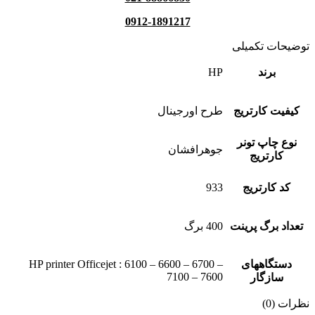
0912-1891217
توضیحات تکمیلی
برند
HP
کیفیت کارتریج
طرح اورجینال
نوع چاپ تونر
جوهرافشان
کارتریج
کد کارتریج
933
تعداد برگ پرینت
400 برگ
دستگاههای
HP printer Officejet : 6100 – 6600 – 6700 –
7100 – 7600
سازگار
نظرات (0)