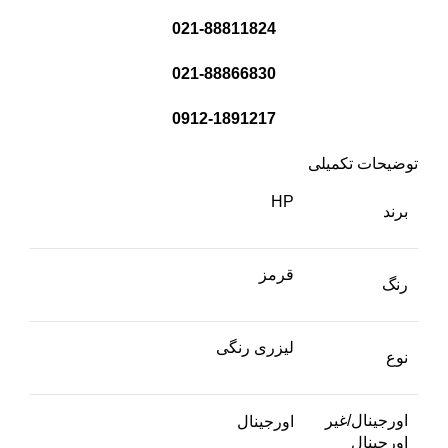
021-88811824
021-88866830
0912-1891217
توضیحات تکمیلی
HP
برند
قرمز
رنگ
لیزری رنگی
نوع
اورجینال/غیر
اورجینال
اورجینال