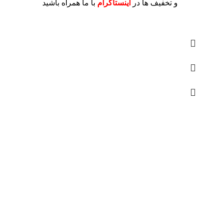
و تخفیف ها در
اینستاگرام
با ما همراه باشید
درباره ما
فروشگاه اینترنتی
آنلاین اچ پی
نمایندگی رسمی محصولات اچ پی
در ایران ، با بیش از دو دهه فعالیت مستمر در عرصه خرید ،
فروش و خدمات پس از فروش محصولات کمپانی اچ پی.
آدرس :
خیابان ایرانشهر – بالاتر از کوچه ملکیان – خیابان ماه‌شهر
پلاک 9 واحد 3