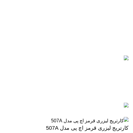
تلفن های تماس:
021-88866830
021-88866840
0912-1891217
آخرین پست ها
5 تا از بهترین پرینترهای hp
سال 2026
آگوست 5, 2026
بدون نظر
رزولوشن یا DPI چیست؟
ژوئن 10, 2026
بدون نظر
تمامی حقوق برای وب سایت آنلاین اچ پی محفوظ میباشد.
کارتریج لیزری قرمز اچ پی مدل 507A