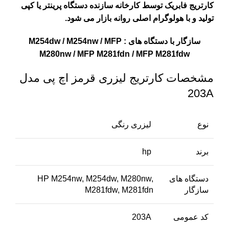
کارتریج فابریک توسط کارخانه سازنده دستگاه پرینتر یا کپی
تولید و با هولوگرام اصلی روانه بازار می شود.
سازگار با دستگاه های : M254dw / M254nw / MFP
M280nw / MFP M281fdn / MFP M281fdw
مشخصات کارتریج لیزری قرمز اچ پی مدل
203A
نوع
لیزری رنگی
برند
hp
دستگاه های
HP M254nw, M254dw, M280nw,
سازگار
M281fdw, M281fdn
کد عمومی
203A