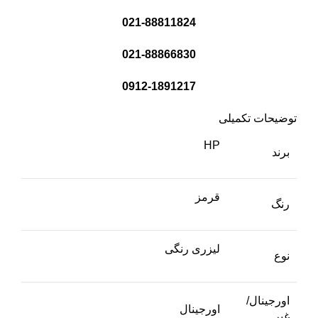
021-88811824
021-88866830
0912-1891217
توضیحات تکمیلی
HP
برند
قرمز
رنگ
لیزری رنگی
نوع
اورجینال/
اورجینال
غیر