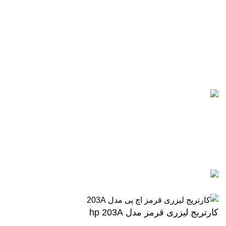
021-88866830
021-88866840
0912-1891217
آخرین پست ها
5 تا از بهترین پرینترهای hp
سال 2026
آگوست 5, 2026
بدون نظر
رزولوشن یا DPI چیست؟
ژوئن 10, 2026
بدون نظر
تمامی حقوق برای وب سایت آنلاین اچ پی محفوظ میباشد.
کارتریج لیزری قرمز مدل hp 203A