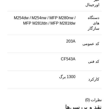
اورجینال
دستگاه
M254dw / M254nw / MFP M280nw /
های
MFP M281fdn / MFP M281fdw
سازگار
203A
کد عمومی
CF543A
کد فنی
1300 برگ
کارکرد
نظرات (0)
نقد و بررسی‌ها