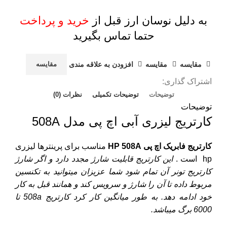
به دلیل نوسان ارز قبل از
خرید و پرداخت
حتما تماس بگیرید
مقايسه
مقایسه
افزودن به علاقه مندی
مقایسه
اشتراک گذاری:
توضیحات
توضیحات تکمیلی
نظرات (0)
توضیحات
کارتریج لیزری آبی اچ پی مدل 508A
کارتریج فابریک اچ پی HP 508A
مناسب برای پرینترها لیزری
hp
است .
این کارتریج قابلیت شارژ مجدد دارد و اگر شارژ
کارتریج تونر آن تمام شود شما عزیزان میتوانید به تکنسین
مربوط داده تا آن را شارژ و سرویس کند و همانند قبل به کار
خود ادامه دهد. به طور میانگین کار کرد
کارتریج 508a
تا
6000 برگ میباشد.