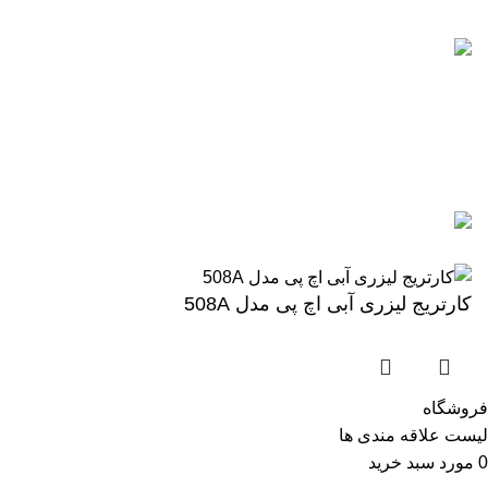
آخرین پست ها
5 تا از بهترین پرینترهای hp
سال 2026
آگوست 5, 2026
بدون نظر
رزولوشن یا DPI چیست؟
ژوئن 10, 2026
بدون نظر
تمامی حقوق برای وب سایت آنلاین اچ پی محفوظ میباشد.
کارتریج لیزری آبی اچ پی مدل 508A
فروشگاه
لیست علاقه مندی ها
0
مورد
سبد خرید