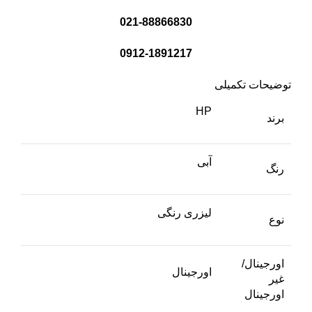
021-88866830
0912-1891217
توضیحات تکمیلی
HP
برند
آبی
رنگ
لیزری رنگی
نوع
اورجینال/
اورجینال
غیر
اورجینال