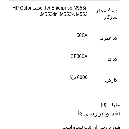
HP Color LaserJet Enterprise M553n
دستگاه های
,M553dn, M553x, M552
سازگار
508A
کد عمومی
CF360A
کد فنی
6000 برگ
کارکرد
نظرات (0)
نقد و بررسی‌ها
هنوز بررسی‌ای ثبت نشده است.