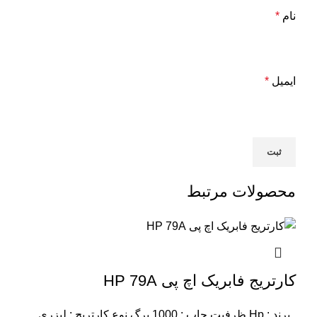
نام
*
ایمیل
*
محصولات مرتبط
کارتریج فابریک اچ پی HP 79A
برند : Hp
ظرفیت چاپ : 1000 برگ
نوع کارتریج : لیزری