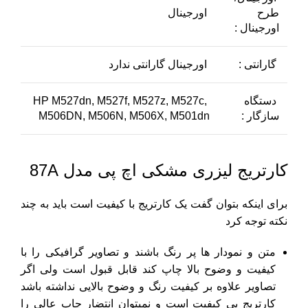
طرح
اورجینال
اورجینال :
گارانتی :
اورجینال گارانتی ندارد
دستگاه
HP M527dn, M527f, M527z, M527c,
سازگار :
M506DN, M506N, M506X, M501dn
کارتریج لیزری مشکی اچ پی مدل 87A
برای اینکه بتوان گفت یک کارتریج با کیفیت است باید به چند
نکته توجه کرد
متن و نمودار ها پر رنگ باشند و تصاویر گرافیکی را با
کیفیت و وضوح بالا چاپ کند قابل قبول است ولی اگر
تصاویر علاوه بر کیفیت رنگ و وضوح بالایی نداشته باشد
کارتریج بی کیفیت است و نمیتوان انتضار چاپ عالی را