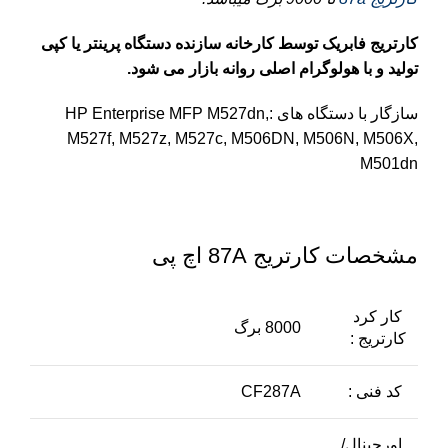
کارتریج فابریک توسط کارخانه سازنده دستگاه پرینتر یا کپی
تولید و با هولوگرام اصلی روانه بازار می شود.
سازگار با دستگاه های :HP Enterprise MFP M527dn,
M527f, M527z, M527c, M506DN, M506N, M506X,
M501dn
مشخصات کارتریج 87A اچ پی
کار کرد
8000 برگ
کارتریج :
کد فنی :
CF287A
اورجینال/