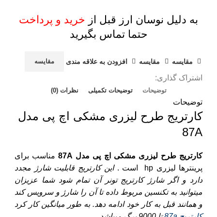
به دلیل نوسان ارز قبل از
خرید و پرداخت
حتما تماس بگیرید
مقايسه
مقایسه
افزودن به علاقه مندی
مقایسه
اشتراک گذاری:
توضیحات
توضیحات تکمیلی
نظرات (0)
توضیحات
کارتریج طرح لیزری مشکی اچ پی مدل
87A
کارتریج طرح لیزری مشکی اچ پی مدل 87A
مناسب برای
پرینترها لیزری
hp
است .
این کارتریج قابلیت شارژ مجدد
دارد و اگر شارژ کارتریج تونر آن تمام شود شما عزیزان
میتوانید به تکنسین مربوط داده تا آن را شارژ و سرویس کند
و همانند قبل به کار خود ادامه دهد. به طور میانگین کار کرد
کارتریج 87a
تا 9000 برگ میباشد.