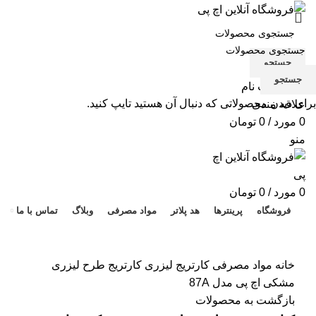
جستجو
جستجو
ورود / ثبت نام
برای دیدن محصولاتی که دنبال آن هستید تایپ کنید.
علاقه مندی
0
مورد
/
0
تومان
منو
هد 
0
مورد
/
0
تومان
فروشگاه
پرینترها
هد پلاتر
مواد مصرفی
وبلاگ
تماس با ما
برای بزرگنمایی کلیک کنید
خانه
مواد مصرفی
کارتریج لیزری
کارتریج طرح لیزری
مشکی اچ پی مدل 87A
بازگشت به محصولات