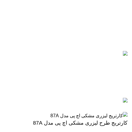
021-88866830
021-88866840
0912-1891217
آخرین پست ها
5 تا از بهترین پرینترهای hp
سال 2026
آگوست 5, 2026
بدون نظر
رزولوشن یا DPI چیست؟
ژوئن 10, 2026
بدون نظر
تمامی حقوق برای وب سایت آنلاین اچ پی محفوظ میباشد.
کارتریج طرح لیزری مشکی اچ پی مدل 87A