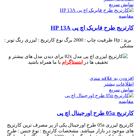
نمایش سریع
مقايسه
کارتریج طرح فابریک اچ پی HP 13A
برند : Hp
ظرفیت چاپ : 2000 برگ
نوع کارتریج : لیزری
رنگ تونر :
مشکی
برای دیدن مدل های بیشتر و
تخفیف ها در
اینستاگرام
با ما همراه باشید
افزودن به علاقه مندی
اطلاعات بیشتر
نمایش سریع
مقايسه
کارتریج 05a طرح اورجینال اچ پی
کارتریج لیزری 05a طرح اورجینال یکی از پر مصرف ترین کارتریج
های موجود در بازار میباشد.
مشخصات کارتریج :
نوع جنس : طرح