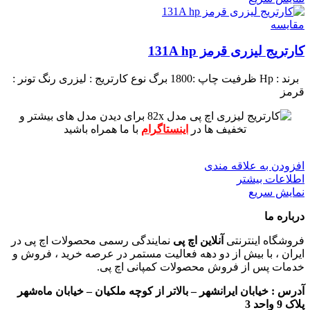
مقايسه
کارتریج لیزری قرمز 131A hp
برند : Hp
ظرفیت چاپ :1800 برگ
نوع کارتریج : لیزری
رنگ تونر :
قرمز
برای دیدن مدل های بیشتر و
تخفیف ها در
اینستاگرام
با ما همراه باشید
افزودن به علاقه مندی
اطلاعات بیشتر
نمایش سریع
درباره ما
فروشگاه اینترنتی
آنلاین اچ پی
نمایندگی رسمی محصولات اچ پی در
ایران ، با بیش از دو دهه فعالیت مستمر در عرصه خرید ، فروش و
خدمات پس از فروش محصولات کمپانی اچ پی.
آدرس :
خیابان ایرانشهر – بالاتر از کوچه ملکیان – خیابان ماه‌شهر
پلاک 9 واحد 3