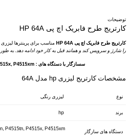
توضیحات
کارتریج طرح فابریک اچ پی HP 64A
کارتریج طرح فابریک اچ پی HP 64A
مناسب برای پرینترها لیزری
hp
را شارژ و سرویس کند و همانند قبل به کار خود ادامه دهد. به طور
سسازگار با دستگاه های : HP LaserJet P4014, P4014dn , P4014n, P4015dn , P4015n, P4015tn, P4015x, P4515n, P4515tn, P4515x, P4515xm
مشخصات کارتریج لیزری hp مدل 64A
نوع
لیزری رنگی
برند
hp
5n, P4515tn, P4515x, P4515xm
دستگاه های سازگار