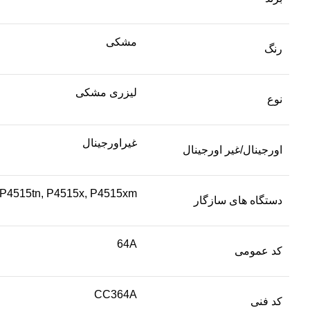
مشکی
رنگ
لیزری مشکی
نوع
غیراورجینال
اورجینال/غیر اورجینال
, P4515tn, P4515x, P4515xm
دستگاه های سازگار
64A
کد عمومی
CC364A
کد فنی