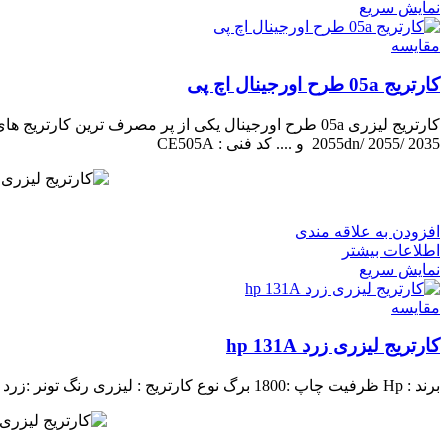
نمایش سریع
مقايسه
کارتریج 05a طرح اورجینال اچ پی
کارتریج لیزری 05a طرح اورجینال یکی از پر مصرف ترین کارتریج های موجود در بازار میباشد.
2055dn/ 2055/ 2035 و ....
کد فنی : CE505A
افزودن به علاقه مندی
اطلاعات بیشتر
نمایش سریع
مقايسه
کارتریج لیزری زرد hp 131A
برند : Hp
ظرفیت چاپ :1800 برگ
نوع کارتریج : لیزری
رنگ تونر :زرد