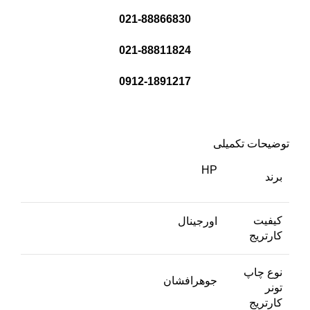
021-88866830
021-88811824
0912-1891217
توضیحات تکمیلی
HP
برند
کیفیت
اورجینال
کارتریج
نوع چاپ
جوهرافشان
تونر
کارتریج