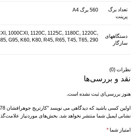
تعداد برگ
560 برگ A4
پرینت
XI, 1000CXI, 1120C, 1125C, 1180C, 1220C,
دستگاههای
5, G95, K60, K80, R45, R65, T45, T65, 290
سازگار
نظرات (0)
نقد و بررسی‌ها
هنوز بررسی‌ای ثبت نشده است.
اولین کسی باشید که دیدگاهی می نویسد “کارتریج جوهرافشان 78 hp رنگی اورجینال”
نشانی ایمیل شما منتشر نخواهد شد.
بخش‌های موردنیاز علامت‌گذا
امتیاز شما
*