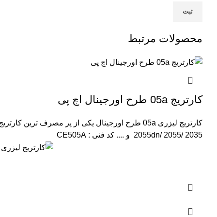
محصولات مرتبط
کارتریج 05a طرح اورجینال اچ پی
کارتریج لیزری 05a طرح اورجینال یکی از پر مصرف ترین کارتریج های موجود در بازار میباشد.
2055dn/ 2055/ 2035 و ....
کد فنی : CE505A