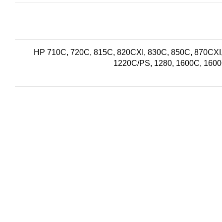
HP 710C, 720C, 815C, 820CXI, 830C, 850C, 870CXI,
1220C/PS, 1280, 1600C, 1600C