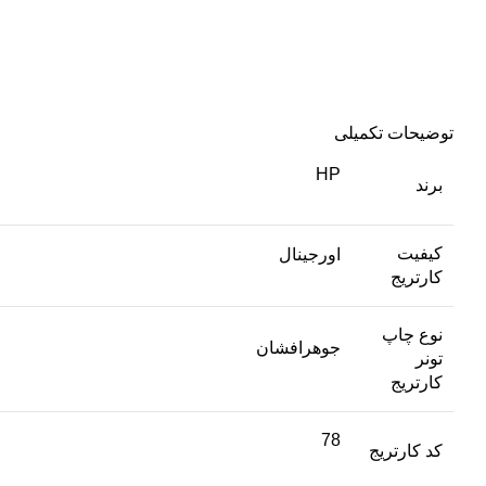
توضیحات تکمیلی
HP
برند
کیفیت
اورجینال
کارتریج
نوع چاپ
جوهرافشان
تونر
کارتریج
78
کد کارتریج