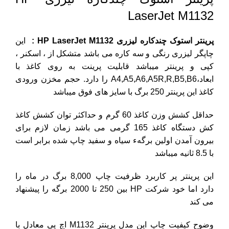
LaserJet M1132
پرینتر استوک چندکاره لیزری HP LaserJet M1132 :
این
چاپگر لیزری رنگی و سه کاره می باشد متشکل از ، اسکنر ،
کپی و پرینتر میباشد قابلیت پرینت به روی کاغذ با
ابعاد،A4,A5,A6,A5R,R,B5,B6 را دارد. حجم مخزن ورودی
کاغذ این پرینتر 250 برگ با سایز های فوق میباشد
حداقل کشش وزن کاغذ 60 گرم و حداکثر توان کشش کاغذ
کش دستگاه کاغذ 165 گرمی می باشد زمان لازم برای
بیرون آمدن اولین برگهء سیاه و سفید چاپ شده برابر است
با 8.5 ثانیه میباشد
این پرینتر پر کاربرد ظرفیت چاپ 8,000 برگ در ماه را
دارد اما خود شرکت
HP
بین 250 تا 2000 برگه را پیشنهاد
می کند
وضوح کیفیت چاپ این مدل پرینتر M1132 اچ پی معادل با