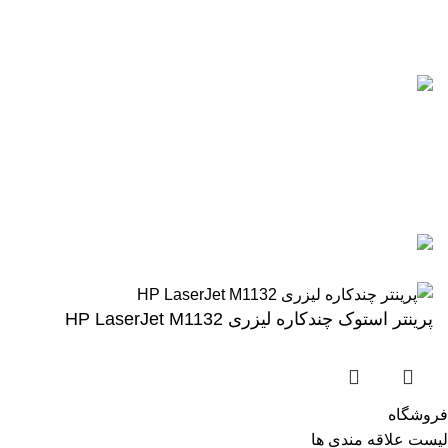
0912-1891217
آخرین پست ها
5 تا از بهترین پرینترهای hp
سال 2026
آگوست 5, 2026
بدون نظر
رزولوشن یا DPI چیست؟
ژوئن 10, 2026
بدون نظر
تمامی حقوق برای وب سایت آنلاین اچ پی محفوظ میباشد.
پرینتر استوک چندکاره لیزری HP LaserJet M1132
فروشگاه
لیست علاقه مندی ها