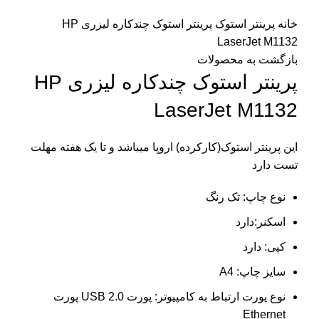
برای بزرگنمایی کلیک کنید
خانه
پرینتر استوک
پرینتر استوک چندکاره لیزری HP
LaserJet M1132
بازگشت به محصولات
پرینتر استوک چندکاره لیزری HP
LaserJet M1132
این پرینتر استوک(کارکرده) اروپا میباشد و تا یک هفته مهلت
تست دارد
نوع چاپ: تک رنگ
اسکنر:دارد
کپی: دارد
سایز چاپ: A4
نوع پورت ارتباط به کامپیوتر: پورت USB 2.0 پورت
Ethernet