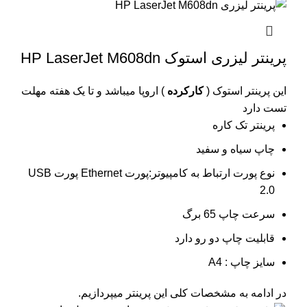
پرینتر لیزری استوک HP LaserJet M608dn
این پرینتر استوک (
کارکرده
) اروپا میباشد و تا یک هفته مهلت
تست دارد
پرینتر تک کاره
چاپ سیاه و سفید
نوع پورت ارتباط به کامپیوتر:پورت Ethernet پورت USB
2.0
سرعت چاپ 65 برگ
قابلیت چاپ دو رو دارد
سایز چاپ : A4
در ادامه به مشخصات کلی این پرینتر میپردازیم.