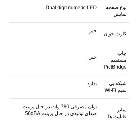
نوع صفحه
Dual digit numeric LED
نمایش
خیر
کارت خوان
چاپ
خیر
مستقیم
PictBridge
شبکه بی
ندارد
سیم Wi-Fi
توان مصرفی 780 وات در حال پرینت
سایر
صدای تولیدی در حال پرینت 56dBA
قابلیت ها