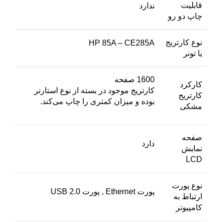
قابلیت
ندارد
چاپ دو رو
نوع کارتریج
HP 85A – CE285A
یا تونر
1600 صفحه
کارکرد
کارتریج موجود در بسته از نوع استارتر
کارتریج
بوده و میزان کمتری را چاپ می‌کند.
مشکی
صفحه
دارد
نمایش
LCD
نوع پورت
پورت Ethernet , پورت USB 2.0
ارتباط به
کامپیوتر