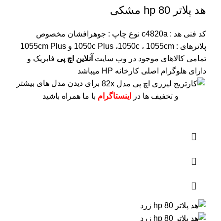
هد پلاتر 80 hp مشکی
کد فنی هد :
c4820a
نوع چاپ : جوهرافشان
مخصوص
پلاترهای : 1050c Plus ،1050c ، 1055cm و 1055cm Plus
تمامی کالاهای موجود در وب سایت
آنلاین اچ پی
فابریک و
دارای هلوگرام اصلی کارخانه HP میباشد
برای دیدن مدل های بیشتر
و تخفیف ها در
اینستاگرام
با ما همراه باشید