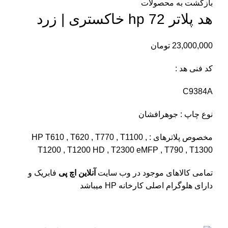
بازگشت به محصولات
هد پلاتر 72 hp خاکستری | زرد
23,000,000
تومان
کد فنی هد :
C9384A
نوع چاپ : جوهرافشان
مخصوص پلاترهای : HP T610 , T620 , T770 , T1100 ,
T1200 , T1200 HD , T2300 eMFP , T790 , T1300
تمامی کالاهای موجود در وب سایت
آنلاین اچ پی
فابریک و
دارای هلوگرام اصلی کارخانه HP میباشد