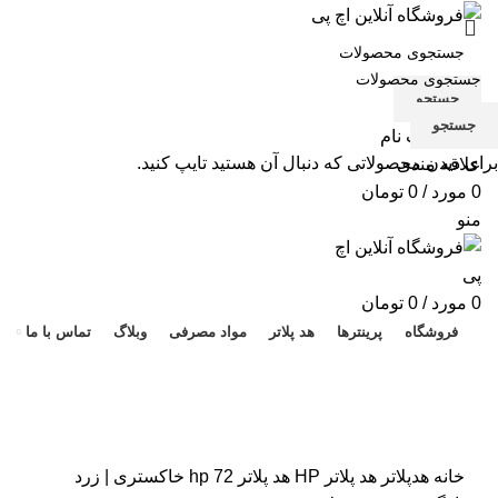
جستجو
جستجو
ورود / ثبت نام
برای دیدن محصولاتی که دنبال آن هستید تایپ کنید.
علاقه مندی
0
مورد
/
0
تومان
منو
هد 
0
مورد
/
0
تومان
فروشگاه
پرینترها
هد پلاتر
مواد مصرفی
وبلاگ
تماس با ما
برای بزرگنمایی کلیک کنید
خانه
هدپلاتر
هد پلاتر HP
هد پلاتر 72 hp خاکستری | زرد