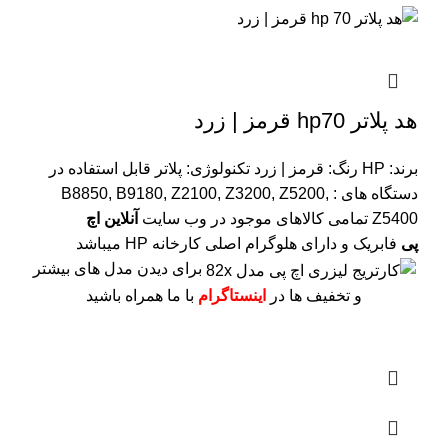
هد پلاتر hp70 قرمز | زرد
برند: HP
رنگ: قرمز | زرد
تکنولوژی: پلاتر
قابل استفاده در
دستگاه های : B8850, B9180, Z2100, Z3200, Z5200,
Z5400
تمامی کالاهای موجود در وب سایت
آنلاین اچ
پی
فابریک و دارای هلوگرام اصلی کارخانه HP میباشد
برای دیدن مدل های بیشتر
و تخفیف ها در
اینستاگرام
با ما همراه باشید