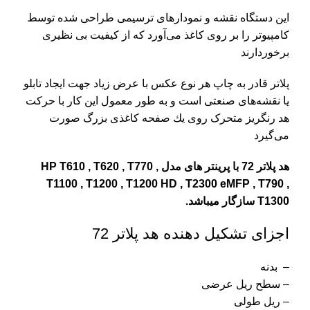
این دستگاه نقشه و نمودارهای ترسیمی طراحی شده توسط
کامپیوتر را بر روی کاغذ می‌آورد که از کیفیت بی نظیری
برخوردارند
پلاتر قادر به چاپ هر نوع عکس با عرض زیاد جهت ایجاد تابلو
یا نقشه‌های صنعتی است و به طور معمول این كار با حركت
هد رنگریز متحرک روی یك صفحه كاغذی بزرگ صورت
می‌گیرد
هد پلاتر 72 با پرینتر های مدل HP T610 , T620 , T770 ,
T1100 , T1200 , T1200 HD , T2300 eMFP , T790 ,
T1300 سازگار میباشد.
اجزای تشکیل دهنده هد پلاتر 72
– بدنه
– سطح ریل عرضی
– ریل طولی