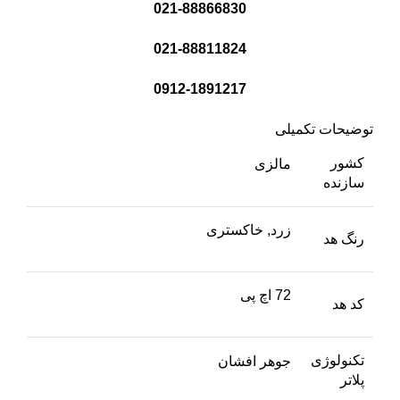
021-88866830
021-88811824
0912-1891217
توضیحات تکمیلی
کشور
مالزی
سازنده
زرد, خاکستری
رنگ هد
72 اچ پی
کد هد
تکنولوژی
جوهر افشان
پلاتر