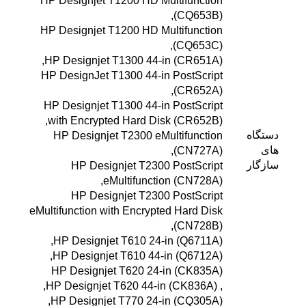
HP Designjet T1200 HD Multifunction
(CQ653B),
HP Designjet T1200 HD Multifunction
(CQ653C),
HP Designjet T1300 44-in (CR651A),
HP DesignJet T1300 44-in PostScript
(CR652A),
HP Designjet T1300 44-in PostScript
with Encrypted Hard Disk (CR652B),
دستگاه
HP Designjet T2300 eMultifunction
های
(CN727A),
سازگار
HP Designjet T2300 PostScript
eMultifunction (CN728A),
HP Designjet T2300 PostScript
eMultifunction with Encrypted Hard Disk
(CN728B),
HP Designjet T610 24-in (Q6711A),
HP Designjet T610 44-in (Q6712A),
HP Designjet T620 24-in (CK835A)
, HP Designjet T620 44-in (CK836A),
HP Designjet T770 24-in (CQ305A),