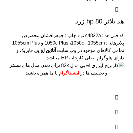
هد پلاتر 80 hp زرد
کد فنی هد :
c4822a
نوع چاپ : جوهرافشان
مخصوص
پلاترهای : 1050c Plus ،1050c ، 1055cm و 1055cm Plus
تمامی کالاهای موجود در وب سایت
آنلاین اچ پی
فابریک و
دارای هلوگرام اصلی کارخانه HP میباشد
برای دیدن مدل های بیشتر
و تخفیف ها در
اینستاگرام
با ما همراه باشید