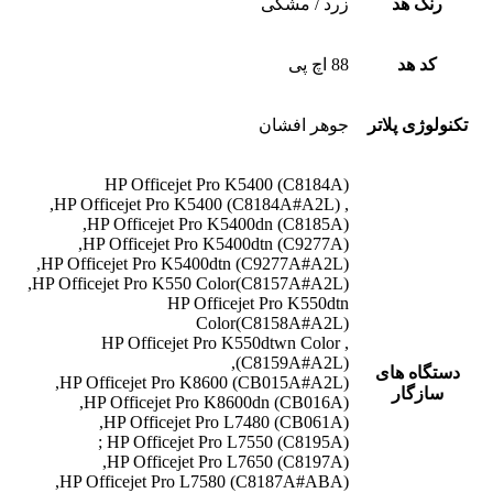
رنگ هد
زرد / مشکی
کد هد
88 اچ پی
تکنولوژی پلاتر
جوهر افشان
HP Officejet Pro K5400 (C8184A)
, HP Officejet Pro K5400 (C8184A#A2L),
HP Officejet Pro K5400dn (C8185A),
HP Officejet Pro K5400dtn (C9277A),
HP Officejet Pro K5400dtn (C9277A#A2L),
HP Officejet Pro K550 Color(C8157A#A2L),
HP Officejet Pro K550dtn
Color(C8158A#A2L)
, HP Officejet Pro K550dtwn Color
(C8159A#A2L),
دستگاه های
HP Officejet Pro K8600 (CB015A#A2L),
سازگار
HP Officejet Pro K8600dn (CB016A),
HP Officejet Pro L7480 (CB061A),
HP Officejet Pro L7550 (C8195A) ;
HP Officejet Pro L7650 (C8197A),
HP Officejet Pro L7580 (C8187A#ABA),