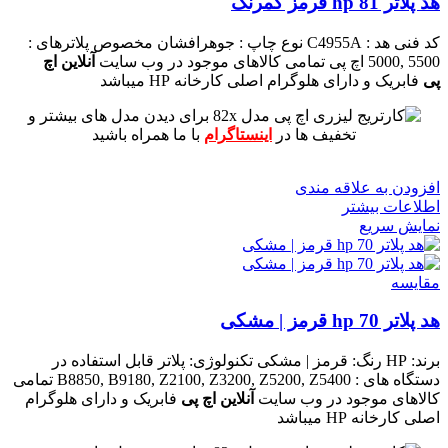
هد پلاتر 81 hp قرمز کمرنگ
کد فنی هد :
C4955A
نوع چاپ : جوهرافشان
مخصوص پلاترهای :
5500 ,5000 اچ پی
تمامی کالاهای موجود در وب سایت
آنلاین اچ
پی
فابریک و دارای هلوگرام اصلی کارخانه HP میباشد
برای دیدن مدل های بیشتر و
تخفیف ها در
اینستاگرام
با ما همراه باشید
افزودن به علاقه مندی
اطلاعات بیشتر
نمایش سریع
مقايسه
هد پلاتر 70 hp قرمز | مشکی
برند: HP
رنگ: قرمز | مشکی
تکنولوژی: پلاتر
قابل استفاده در
دستگاه های : B8850, B9180, Z2100, Z3200, Z5200, Z5400
تمامی
کالاهای موجود در وب سایت
آنلاین اچ پی
فابریک و دارای هلوگرام
اصلی کارخانه HP میباشد