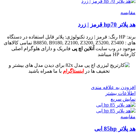
مقايسه
هد پلاتر hp70 قرمز | زرد
برند: HP
رنگ: قرمز | زرد
تکنولوژی: پلاتر
قابل استفاده در دستگاه
های : B8850, B9180, Z2100, Z3200, Z5200, Z5400
تمامی کالاهای
موجود در وب سایت
آنلاین اچ پی
فابریک و دارای هلوگرام اصلی
کارخانه HP میباشد
برای دیدن مدل های بیشتر و
تخفیف ها در
اینستاگرام
با ما همراه باشید
افزودن به علاقه مندی
اطلاعات بیشتر
نمایش سریع
مقايسه
هد پلاتر 85hp ابی