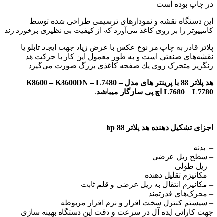
در چاپ بوده است
این دستگاه نقشه و نمودارهای ترسیمی طراحی شده توسط
کامپیوتر را بر روی کاغذ می‌آورد که از کیفیت بی نظیری برخوردارند
پلاتر قادر به چاپ هر نوع عکس با عرض زیاد جهت ایجاد تابلو یا
نقشه‌های صنعتی است و به طور معمول این كار با حركت هد
رنگریز متحرک روی یك صفحه كاغذی بزرگ صورت می‌گیرد
هد پلاتر 88 با
پرینتر های مدل
K8600 – K8600DN – L7480 –
L7680 – L7780 اچ پی
سازگار
میباشد
.
اجزای تشکیل دهنده هد پلاتر 88 hp
– بدنه
– سطح ریل عرضی
– ریل طولی
– مکانیزم تقلیل دهنده
– مکانیزم انتقال به ریل عرضی و قلم ثابت
– محرک‌های قدرتمند
– سیستم کنترل سخت افزار و نرم افزار مربوطه
جهت کارائی ایده آل در سرعت و دقت این دستگاه بهینه سازی