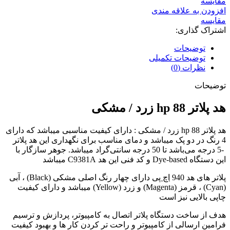
مقایسه
افزودن به علاقه مندی
مقایسه
اشتراک گذاری:
توضیحات
توضیحات تکمیلی
نظرات (0)
توضیحات
هد پلاتر 88 hp زرد / مشکی
هد پلاتر 88 hp زرد / مشکی : دارای کیفیت مناسبی میباشد که دارای
4 رنگ در دو پک میباشد و دمای مناسب برای نگهداری این هد پلاتر
-5 درجه می‌باشد تا 50 درجه سانتی‌گراد میباشد. جوهر سازگار با
این دستگاه Dye-based و کد فنی این هد C9381A میباشد
پلاتر های هد 940
اچ پی
دارای چهار رنگ اصلی مشکی (Black) ، آبی
(Cyan) ، قرمز (Magenta) و زرد (Yellow) میباشد و دارای کیفیت
چاپی بالایی نیز است
هدف از ساخت دستگاه پلاتر اتصال به کامپیوتر، پردازش و ترسیم
فرامین ارسالی از کامپیوتر و راحت تر کردن کار ها و بهبود کیفیت