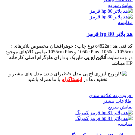
نمایش سریع
مقايسه
هد پلاتر 80 hp قرمز
کد فنی هد :
c4822a
نوع چاپ : جوهرافشان
مخصوص پلاترهای :
1050c Plus ،1050c ، 1055cm و 1055cm Plus
تمامی کالاهای موجود
در وب سایت
آنلاین اچ پی
فابریک و دارای هلوگرام اصلی کارخانه
HP میباشد
برای دیدن مدل های بیشتر و
تخفیف ها در
اینستاگرام
با ما همراه باشید
افزودن به علاقه مندی
اطلاعات بیشتر
نمایش سریع
مقايسه