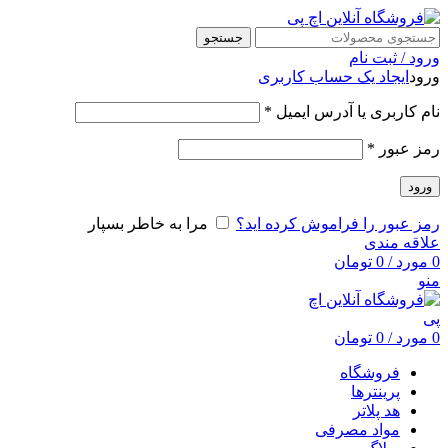
جستجو
ورود / ثبت نام
ورود
ایجاد یک حساب کاربری
نام کاربری یا آدرس ایمیل
*
رمز عبور
*
ورود
رمز عبور را فراموش کرده اید؟
مرا به خاطر بسپار
علاقه مندی
0
مورد
/
0
تومان
منو
0
مورد
/
0
تومان
فروشگاه
پرینترها
هد پلاتر
مواد مصرفی