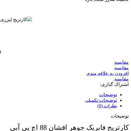
ب
مقايسه
مقایسه
افزودن به علاقه مندی
مقایسه
اشتراک گذاری:
توضیحات
توضیحات تکمیلی
نظرات (0)
توضیحات
کارتریج فابریک جوهر افشان 88 اچ پی آبی