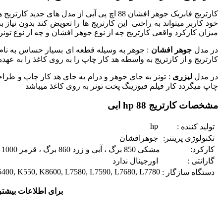
کارتریج فابریک جوهر افشان 88 اچ پی آبی از مدل های جدید کارتریج های پر قدرت و قوی شرکت
میزان کارکرد واقعی کارتریج چه از نوع جوهر افشان و چه از نوع تونر 
در مدل
جوهر افشان
: جوهر به وسیله قطعه ای بسیار حساس به نام هد
کارتریج و از کارتریج به واسطه هد کار چاپ را به روی کاغذ را به عهده
در مدل
لیزری
: تونر به جای جوهر و درام به جای هد کار چاپ و طراح
چاپ میگردد کار فیلم فیوزینگ پخت تونر به روی کاغذ میباشد
مشخصات کارتریج 88 hp ابی
hp
تولید کننده :
تکنولوژی پرینتر:
جوهرافشان
کارکرد:
مشکی 850 برگ ، آبی و زرد 860 برگ ، قرمز 1000 برگ
گارانتی :
اورجینال ندارد
K5400, K550, K8600, L7580, L7590, L7680, L7780
دستگاه سازگار :
برای اطلاعات بیشتر