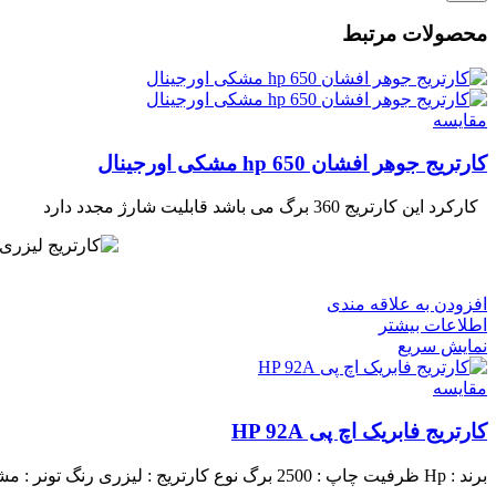
محصولات مرتبط
مقايسه
کارتریج جوهر افشان hp 650 مشکی اورجینال
کارکرد این کارتریج 360 برگ می باشد
قابلیت شارژ مجدد دارد
افزودن به علاقه مندی
اطلاعات بیشتر
نمایش سریع
مقايسه
کارتریج فابریک اچ پی HP 92A
برند : Hp
ظرفیت چاپ : 2500 برگ
نوع کارتریج : لیزری
رنگ تونر : م