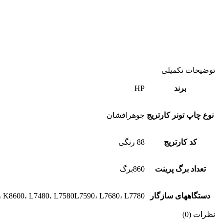
توضیحات تکمیلی
برند
HP
نوع چاپ تونر کارتریج
جوهرافشان
کد کارتریج
88 رنگی
تعداد برگ پرینت
860برگ
دستگاههای سازگار
 K8600، L7480، L7580L7590، L7680، L7780
نظرات (0)