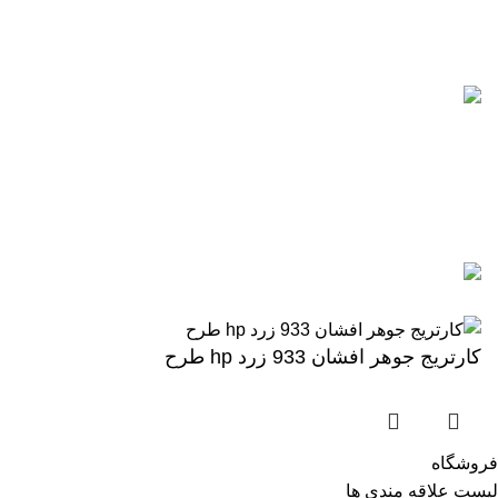
0912-1891217
آخرین پست ها
5 تا از بهترین پرینترهای hp
سال 2026
آگوست 5, 2026
بدون نظر
رزولوشن یا DPI چیست؟
ژوئن 10, 2026
بدون نظر
تمامی حقوق برای وب سایت آنلاین اچ پی محفوظ میباشد.
کارتریج جوهر افشان 933 زرد hp طرح
فروشگاه
لیست علاقه مندی ها