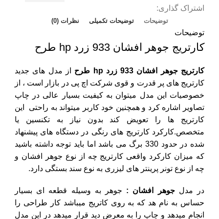
اشتراک گذاری:
توضیحات
توضیحات تکمیلی
نظرات (0)
توضیحات
کارتریج جوهر افشان 933 زرد hp طرح
کارتریج جوهر افشان 933 زرد hp طرح
از مدل ه
ای جدید
کارتریج های پر قدرت و قوی شرکت
اچ پی
در بازار است
، از
خصوصیات این مدل میتوان به کیفیت بسیار عالی در چاپ
تصاویر اشاره کرد و همچنین خود کاربر میتواند به راحتی این
کارتریج ها را تعویض کند بدون نیاز به تکنسین یا
متخصص.کارکرد کارتریج های رنگی در دستگاه های پیشنهاد
شده د
ر حدود 330
برگ می باشد اما باید توجه داشته باشید
که میزان کارکرد واقعی کارتریج چه از نوع جوهر افشان و
چه از نوع تونر پرینتر های لیزری به نوع سند بستگی دارد.
در مدل
جوهر افشان :
جوهر به وسیله قطعه ای بسیار
حساس به نام هد که به روی کاتریج میباشد کار طراحی را
انجام میدهد و چاپ را به معرض دید قرار میدهد در این مدل