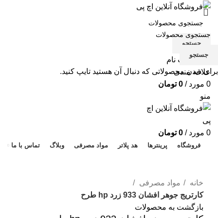
جستجو
جستجو
ورود / ثبت نام
برای دیدن محصولاتی که دنبال آن هستید تایپ کنید.
علاقه مندی
0
مورد
/
0
تومان
منو
هد 
0
مورد
/
0
تومان
فروشگاه
پرینترها
هد پلاتر
مواد مصرفی
وبلاگ
تماس با ما
برای بزرگنمایی کلیک کنید
خانه
مواد مصرفی
کارتریج جوهر افشان 933 زرد hp طرح
بازگشت به محصولات