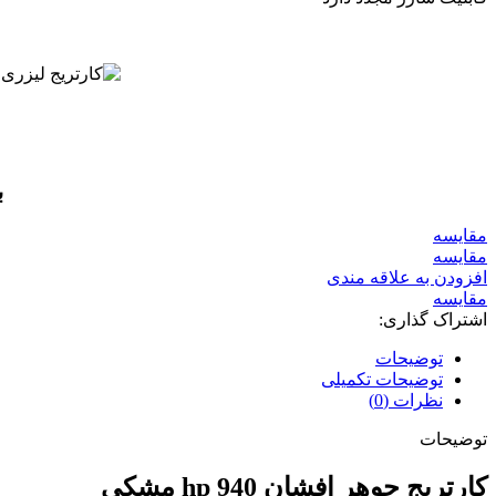
ب
مقايسه
مقایسه
افزودن به علاقه مندی
مقایسه
اشتراک گذاری:
توضیحات
توضیحات تکمیلی
نظرات (0)
توضیحات
کارتریج جوهر افشان 940 hp مشکی