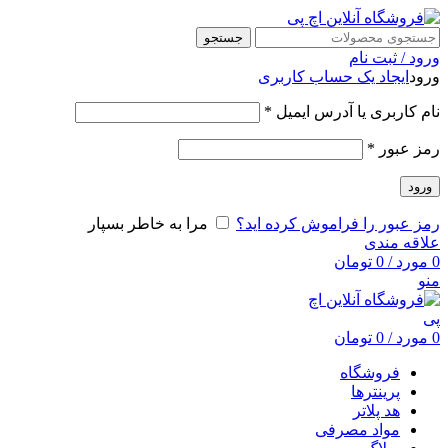
جستجو
ورود / ثبت نام
ورود
ایجاد یک حساب کاربری
نام کاربری یا آدرس ایمیل
*
رمز عبور
*
ورود
رمز عبور را فراموش کرده اید؟
مرا به خاطر بسپار
علاقه مندی
0
مورد
/
0
تومان
منو
0
مورد
/
0
تومان
فروشگاه
پرینترها
هد پلاتر
مواد مصرفی