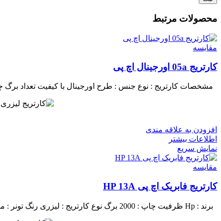
محصولات مرتبط
مقايسه
کارتریج 05a اورجینال اچ پی
مشخصات کارتریج :
نوع جنس : طرح اورجینال با کیفیت
تعداد برگ چاپی : 
افزودن به علاقه مندی
اطلاعات بیشتر
نمایش سریع
مقايسه
کارتریج فابریک اچ پی HP 13A
برند : Hp
ظرفیت چاپ : 2000 برگ
نوع کارتریج : لیزری
رنگ تونر : 