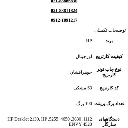
021-88866830
021-88811824
0912-1891217
توضیحات تکمیلی
برند
HP
کیفیت کارتریج
اورجینال
نوع چاپ تونر
جوهرافشان
کارتریج
کد کارتریج
63 مشکی
تعداد برگ پرینت
190 برگ
دستگاههای
1112, 3830, 4650, 5255, HP DeskJet 2130, HP
ENVY 4520
سازگار