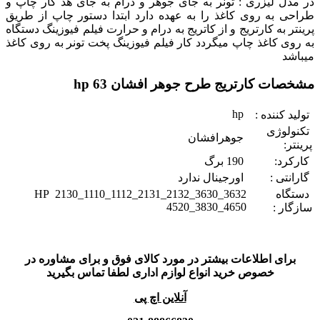
در مدل لیزری : تونر به جای جوهر و درام به جای هد کار چاپ و
طراحی به روی کاغذ را به عهده دارد ابتدا دستور چاپ از طریق
پرینتر به کارتریج و از کاتریج به درام و حرارت فیلم فیوزینگ دستگاه
به روی کاغذ چاپ میگردد کار فیلم فیوزینگ پخت تونر به روی کاغذ
میباشد
مشخصات کارتریج طرح جوهر افشان 63 hp
hp
تولید کننده :
تکنولوژی
جوهرافشان
پرینتر:
کارکرد:
190 برگ
گارانتی :
اورجینال ندارد
دستگاه
HP 2130_1110_1112_2131_2132_3630_3632
4520_3830_4650
سازگار :
برای اطلاعات بیشتر در مورد کالای فوق و برای مشاوره در
خصوص خرید انواع لوازم اداری لطفا تماس بگیرید
آنلاین اچ پی