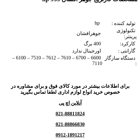
hp
تولید کننده :
تکنولوژی
جوهرافشان
پرینتر:
کارکرد:
400 برگ
گارانتی :
اورجینال ندارد
6600 – 6700 – 7610 – 7612 – 7510 – 6100 –
دستگاه سازگار
7110
:
برای اطلاعات بیشتر در مورد کالای فوق و برای مشاوره در
خصوص خرید انواع لوازم اداری لطفا تماس بگیرید
آنلاین اچ پی
021-88811824
021-88866830
0912-1891217