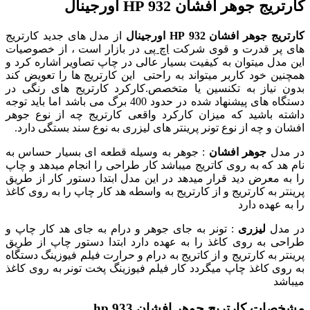
کارتریج جوهر افشان 932 HP اورجینال
کارتریج جوهر افشان 932 HP اورجینال
از مدل های جدید کارتریج
های پر قدرت
و قوی شرکت
اچ پی
در بازار است ، از خصوصیات
این مدل میتوان به کیفیت بسیار عالی در چاپ تصاویر اشاره کرد و
همچنین خود کاربر میتواند به راحتی این کارتریج ها را تعویض کند
بدون نیاز به تک
نسین یا متخصص.کارکرد کارتریج های رنگی در
دستگاه های پیشنهاد شده در حدود 400 برگ می باشد اما باید توجه
داشته باشید که میزان کارکرد واقعی کارتریج چه از نوع جوهر
افشان و چه از نوع تونر پرینتر های لیزری به نوع سند بستگی دارد.
در مدل
جوهر افشان
: جوهر به وسیله قطعه ای بسیار حساس به
نام هد که به روی کاتریج میباشد کار طراحی را انجام میدهد و چاپ
را به معرض دید قرار میدهد در این مدل ابتدا دستور کار از طریق
پرینتر به کارتریج و از کارتریج به واسطه هد کار چاپ را به روی کاغذ
را به عهده دارد
در مدل
لیزری
: تونر به جای جوهر و درام به جای هد کار چاپ و
طراحی به روی کاغذ را به عهده دارد ابتدا دستور چاپ از طریق
پرینتر به کارتریج و از کاتریج به درام و حرارت فیلم فیوزینگ دستگاه
به روی کاغذ چاپ میگردد کار فیلم فیوزینگ پخت تونر به روی کاغذ
میباشد
مشخصات کارتریج جوهر افشان 933 hp