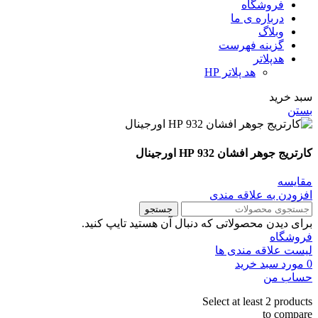
فروشگاه
درباره ی ما
وبلاگ
گزینه فهرست
هدپلاتر
هد پلاتر HP
سبد خرید
بستن
کارتریج جوهر افشان 932 HP اورجینال
مقايسه
افزودن به علاقه مندی
جستجو
برای دیدن محصولاتی که دنبال آن هستید تایپ کنید.
فروشگاه
لیست علاقه مندی ها
0
مورد
سبد خرید
حساب من
Select at least 2 products
to compare