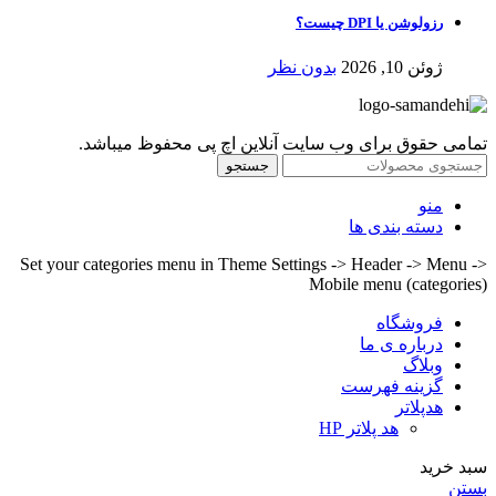
رزولوشن یا DPI چیست؟
ژوئن 10, 2026
بدون نظر
تمامی حقوق برای وب سایت آنلاین اچ پی محفوظ میباشد.
جستجو
منو
دسته بندی ها
Set your categories menu in Theme Settings -> Header -> Menu ->
Mobile menu (categories)
فروشگاه
درباره ی ما
وبلاگ
گزینه فهرست
هدپلاتر
هد پلاتر HP
سبد خرید
بستن