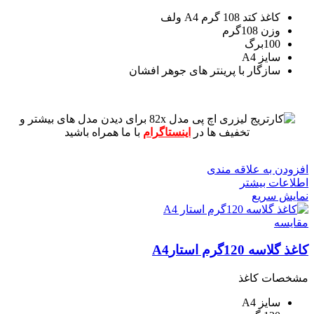
کاغذ کتد 108 گرم A4 ولف
وزن 108گرم
100برگ
سایز A4
سازگار با پرینتر های جوهر افشان
برای دیدن مدل های بیشتر و
تخفیف ها در
اینستاگرام
با ما همراه باشید
افزودن به علاقه مندی
اطلاعات بیشتر
نمایش سریع
مقايسه
کاغذ گلاسه 120گرم استارA4
مشخصات کاغذ
سایز A4