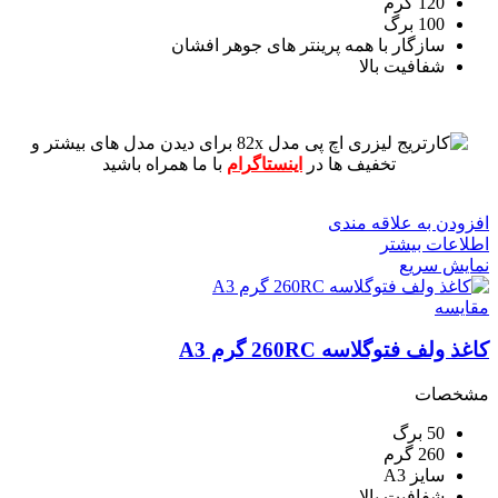
120 گرم
100 برگ
سازگار با همه پرینتر های جوهر افشان
شفافیت بالا
برای دیدن مدل های بیشتر و
تخفیف ها در
اینستاگرام
با ما همراه باشید
افزودن به علاقه مندی
اطلاعات بیشتر
نمایش سریع
مقايسه
کاغذ ولف فتوگلاسه 260RC گرم A3
مشخصات
50 برگ
260 گرم
سایز A3
شفافیت بالا