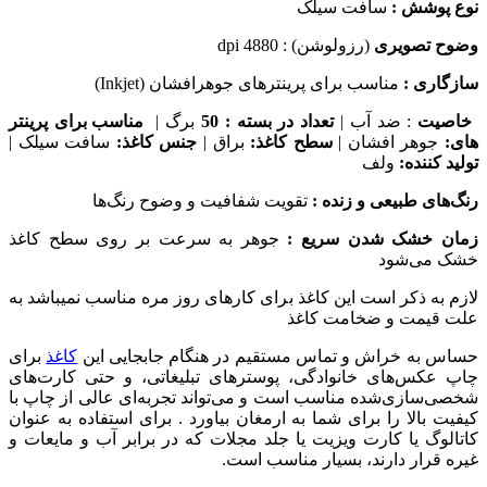
نوع پوشش :
سافت سیلک
وضوح تصویری
(رزولوشن) : 4880 dpi
سازگاری :
مناسب برای پرینترهای جوهرافشان (Inkjet)
خاصیت
: ضد آب |
تعداد در بسته : 50
برگ |
مناسب برای پرینتر
های:
جوهر افشان |
سطح کاغذ:
براق |
جنس کاغذ:
سافت سیلک |
تولید کننده:
ولف
رنگ‌های طبیعی و زنده :
تقویت شفافیت و وضوح رنگ‌ها
زمان خشک شدن سریع :
جوهر به سرعت بر روی سطح کاغذ
خشک می‌شود
لازم به ذکر است این کاغذ برای کارهای روز مره مناسب نمیباشد به
علت قیمت و ضخامت کاغذ
حساس به خراش و تماس مستقیم در هنگام جابجایی این
کاغذ
برای
چاپ عکس‌های خانوادگی، پوسترهای تبلیغاتی، و حتی کارت‌های
شخصی‌سازی‌شده مناسب است و می‌تواند تجربه‌ای عالی از چاپ با
کیفیت بالا را برای شما به ارمغان بیاورد . برای استفاده به عنوان
کاتالوگ یا کارت ویزیت یا جلد مجلات که در برابر آب و مایعات و
غیره قرار دارند، بسیار مناسب است.