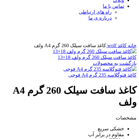
وبلاگ
تماس با ما
راه های ارتباطی
درباره ی ما
برای بزرگنمایی کلیک کنید
خانه
کاغذ wolf
کاغذ سافت سیلک 260 گرم A4 ولف
کاغذ سافت سیلک 260 گرم ولف 18×13
بازگشت به محصولات
کاغذ فتوگلاسه 235 گرم A4 فوجی
کاغذ سافت سیلک 260 گرم A4
ولف
مشخصات
خشکی سریع
مقاوم در برابر آب