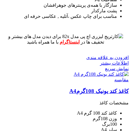
سازگار با همه‌ی پرینترهای جوهرافشان
پشت مارکدار
مناسب برای چاپ عکس ،آتلیه , عکاسی حرفه ای
برای دیدن مدل های بیشتر و
تخفیف ها در
اینستاگرام
با ما همراه باشید
افزودن به علاقه مندی
اطلاعات بیشتر
نمایش سریع
مقايسه
کاغذ کتد یونیک 108گرمA4
مشخصات کاغذ
کاغذ کتد 108 گرم A4
وزن 108گرم
100برگ
سایز A4