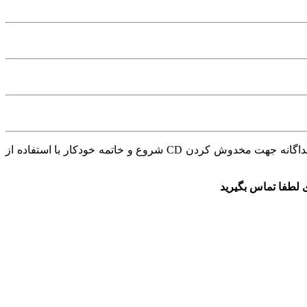
: تیغه های فولادی تقویت شدن جهت خردکردن سوزن، کلیپس،کارت اعتباری و مخدوش کردن CD,DVD دارای ورودی جداگانه جهت مخدوش کردن CD شروع و خاتمه خودکار با استفاده از
 لطفا تماس بگیرید