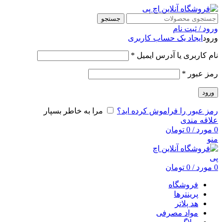
جستجو
ورود / ثبت نام
ورود
ایجاد یک حساب کاربری
نام کاربری یا آدرس ایمیل
*
رمز عبور
*
ورود
رمز عبور را فراموش کرده اید؟
مرا به خاطر بسپار
علاقه مندی
0
مورد
/
0
تومان
منو
0
مورد
/
0
تومان
فروشگاه
پرینترها
هد پلاتر
مواد مصرفی