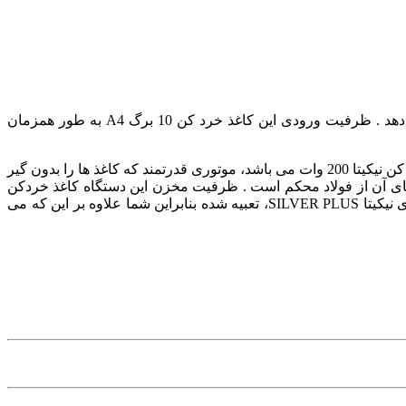
کاغذ خردکن Nikita silver plus این دستگاه کاغذ خرد کن پودری میباشد ، هر آن چه دریافت می کند را به ابعاد 9×2 میلی متری برش می دهد . ظرفیت ورودی این کاغذ خرد کن 10 برگ A4 به طور همزمان
سرعت این کاغذ خرد کن برقی نیکیتا 3.5 متر در دقیقه است و پس از گذشت یک دقیقه 3.5 متر کاغذ خرد خواهد شد. قدرت موتور کاغذ خرد کن نیکیتا 200 وات می باشد، موتوری قدرتمند که کاغذ ها را بدون گیر
هانه ورودی این دستگاه معادل 240 میلی متر می باشد و جنس تیغه های آن از فولاد محکم است . ظرفیت مخزن این دستگاه کاغذ خردکن
اداری، 27 لیتر می باشد و می تواند کاغذ های پودر شده زیادی را درون خود جای دهد. ورودی جداگانه ای برای CD در کاغذ خرد کن حرفه ای نیکیتا SILVER PLUS، تعبیه شده بنابراین شما علاوه بر این که می