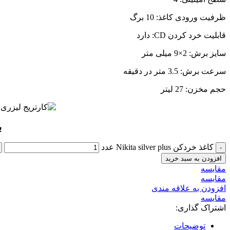
ظرفیت ورودی کاغذ: 10 برگ
قابلیت خرد کردن CD: دارد
سایز برش: 2×9 میلی متر
سرعت برش: 3.5 متر در دقیقه
حجم مخزن: 27 لیتر
ب
کاغذ خردکن Nikita silver plus عدد
افزودن به سبد خرید
مقايسه
مقایسه
افزودن به علاقه مندی
مقایسه
اشتراک گذاری:
توضیحات