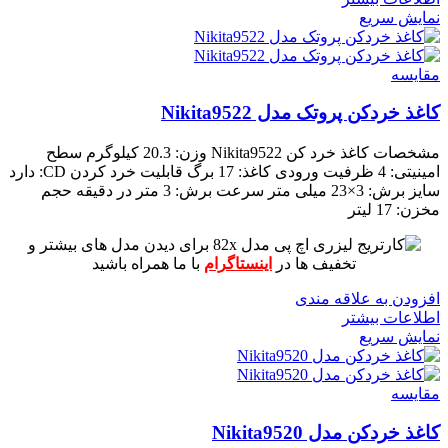
نمایش سریع
مقايسه
کاغذ خردکن پروتک مدل Nikita9522
مشخصات کاغذ خرد کن Nikita9522
وزن: 20.3 کیلوگرم
سطح
امینیتی: 4
ظرفیت ورودی کاغذ: 17 برگ
قابلیت خرد کردن CD: دارد
سایز برش: 3×23 میلی متر
سرعت برش: 3 متر در دقیقه
حجم
مخزن: 17 لیتر
برای دیدن مدل های بیشتر و
تخفیف ها در
اینستاگرام
با ما همراه باشید
افزودن به علاقه مندی
اطلاعات بیشتر
نمایش سریع
مقايسه
کاغذ خردکن مدل Nikita9520