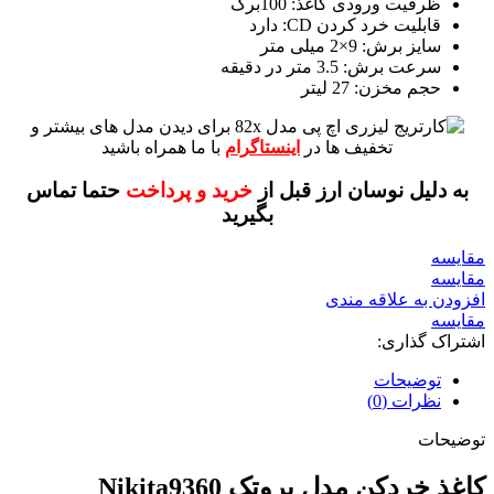
ظرفیت ورودی کاغذ: 100برگ
قابلیت خرد کردن CD: دارد
سایز برش: 9×2 میلی متر
سرعت برش: 3.5 متر در دقیقه
حجم مخزن: 27 لیتر
برای دیدن مدل های بیشتر و
تخفیف ها در
اینستاگرام
با ما همراه باشید
به دلیل نوسان ارز قبل از
خرید و پرداخت
حتما تماس
بگیرید
مقايسه
مقایسه
افزودن به علاقه مندی
مقایسه
اشتراک گذاری:
توضیحات
نظرات (0)
توضیحات
کاغذ خردکن مدل پروتک Nikita9360