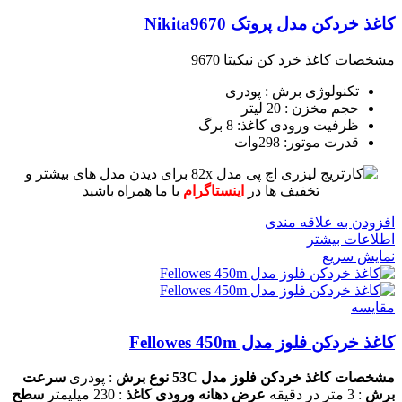
کاغذ خردکن مدل پروتک Nikita9670
مشخصات کاغذ خرد کن نیکیتا 9670
تکنولوژی برش : پودری
حجم مخزن : 20 لیتر
ظرفیت ورودی کاغذ: 8 برگ
قدرت موتور: 298وات
برای دیدن مدل های بیشتر و
تخفیف ها در
اینستاگرام
با ما همراه باشید
افزودن به علاقه مندی
اطلاعات بیشتر
نمایش سریع
مقايسه
کاغذ خردکن فلوز مدل Fellowes 450m
مشخصات کاغذ خردکن فلوز مدل 53C
نوع برش
: پودری
سرعت
برش
: 3 متر در دقیقه
عرض دهانه ورودی کاغذ
: 230 میلیمتر
سطح