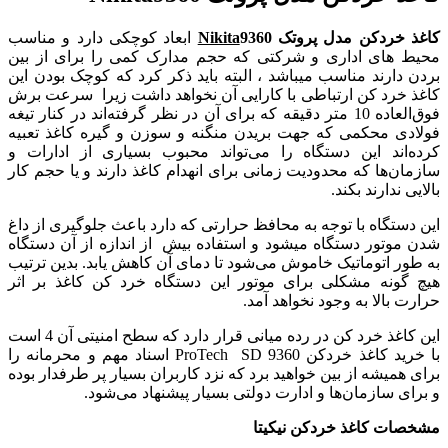
کاغذ خردکن مدل پروتک
9360
Nikita
ابعاد کوچکی دارد و مناسب
محیط های اداری و شرکتی که حجم مدارک کمی را برای از بین
بردن دارند مناسب میباشد ، البته باید ذکر کرد که کوچک بودن این
کاغذ خرد کن ارتباطی با کارایی آن نخواهد داشت زیرا سرعت برش
فوق‌العاده 10 متر دقیقه که برای آن در نظر گرفته‌اند در کنار تیغه
فولادی محکمی که جهت بریدن منگنه و سوزن و گیره کاغذ تعبیه
کرده‌اند این دستگاه را می‌تواند محبوب بسیاری از ادارات و
سازمان‌ها که محدودیت زمانی برای انهدام کاغذ دارند و یا حجم کار
بالایی ندارند بکند.
این دستگاه با توجه به محافظ حرارتی که دارد باعث جلوگیری از داغ
شدن موتور دستگاه میشود و استفاده بیش از اندازه از آن دستگاه
به طور اتوماتیک خاموش می‌شود تا دمای آن کاهش یابد. بدین ترتیب
هیچ گونه مشکلی برای موتور این دستگاه خرد کن کاغذ بر اثر
حرارت بالا به وجود نخواهد آمد.
این کاغذ خرد کن در رده میانی قرار دارد که سطح امنیتی آن 4 است
با خرید کاغذ خردکن ProTech SD 9360 اسناد مهم و محرمانه را
برای همیشه از بین خواهید برد که نزد کاربران بسیار پر طرفدار بوده
و برای سازمان‌ها و ادارت دولتی بسیار پیشنهاد می‌شود.
مشخصات کاغذ خردکن نیکیتا