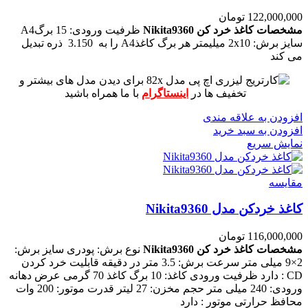
122,000,000
تومان
مشخصات کاغذ خرد کن Nikita9360
ظرفیت ورودی
:
15
برگ
A4
سایز برش
:
2x10
میلیمتر
هر برگ کاغذ
A4
را به
3.150
ذره تبدیل
می کند
برای دیدن مدل های بیشتر و
تخفیف ها در
اینستاگرام
با ما همراه باشید
افزودن به علاقه مندی
افزودن به سبد خرید
نمایش سریع
مقايسه
کاغذ خردکن مدل Nikita9360
116,000,000
تومان
مشخصات کاغذ خرد کن Nikita9360
نوع برش: پودری
سایز برش:
2×9 میلی متر
سرعت برش: 3.5 متر در دقیقه
قابلیت خرد کردن
CD : دارد
ظرفیت ورودی کاغذ: 10 برگ کاغذ 70 گرمی
عرض دهانه
ورودی: 240 میلی متر
حجم مخزن: 27 لیتر
قدرت موتور: 200 وات
محافظ حرارتی موتور : دارد