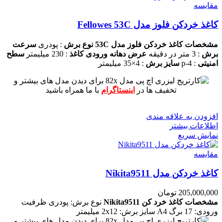
مقايسه
کاغذ خردکن فلوز مدل Fellowes 53C
مشخصات کاغذ خردکن فلوز مدل 53C
نوع برش
: پودری
سرعت
برش
: 3 متر در دقیقه
عرض دهانه ورودی کاغذ
: 230 میلیمتر
سطح
امنیتی
: p-4
سایز برش
: 4×35 میلیمتر
برای دیدن مدل های بیشتر و
تخفیف ها در
اینستاگرام
با ما همراه باشید
افزودن به علاقه مندی
اطلاعات بیشتر
نمایش سریع
مقايسه
کاغذ خردکن مدل Nikita9511
205,000,000
تومان
مشخصات کاغذ خرد کن Nikita9511
نوع برش: پودری
ظرفیت
ورودی: 17 برگ A4
سایز برش: 2x12 میلیمتر
برای دیدن مدل های بیشتر و