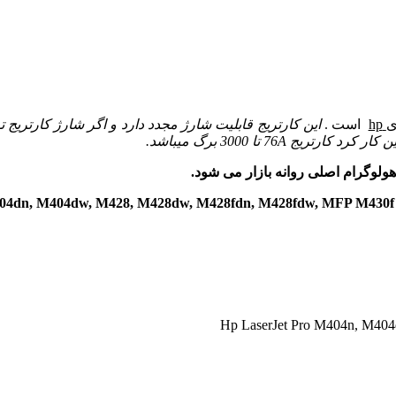
ی
hp
است .
این کارتریج قابلیت شارژ مجدد دارد و اگر شارژ کارتریج تو
ین کار کرد
کارتریج 76A
تا 3000 برگ میباشد.
 هولوگرام اصلی روانه بازار می شود.
H
Hp LaserJet Pro M404n, M4