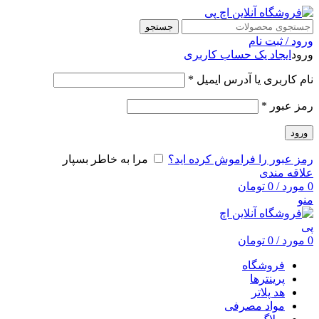
جستجو
ورود / ثبت نام
ورود
ایجاد یک حساب کاربری
نام کاربری یا آدرس ایمیل
*
رمز عبور
*
ورود
رمز عبور را فراموش کرده اید؟
مرا به خاطر بسپار
علاقه مندی
0
مورد
/
0
تومان
منو
0
مورد
/
0
تومان
فروشگاه
پرینترها
هد پلاتر
مواد مصرفی