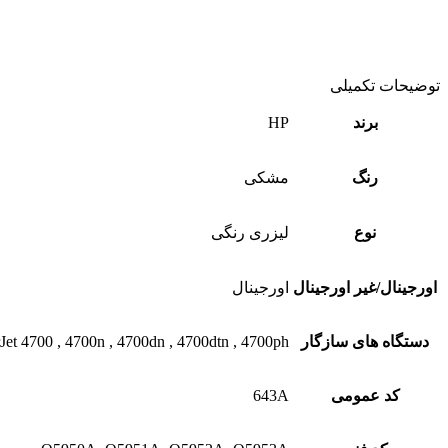
توضیحات تکمیلی
برند
HP
رنگ
مشکی
نوع
لیزری رنگی
اورجینال/غیر اورجینال
اورجینال
دستگاه های سازگار
Jet 4700 , 4700n , 4700dn , 4700dtn , 4700ph
کد عمومی
643A