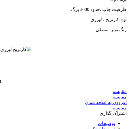
ظرفیت چاپ :حدود 3000 برگ
نوع کارتریج : لیزری
رنگ تونر :مشکی
ب
مقايسه
مقایسه
افزودن به علاقه مندی
مقایسه
اشتراک گذاری:
توضیحات
توضیحات تکمیلی