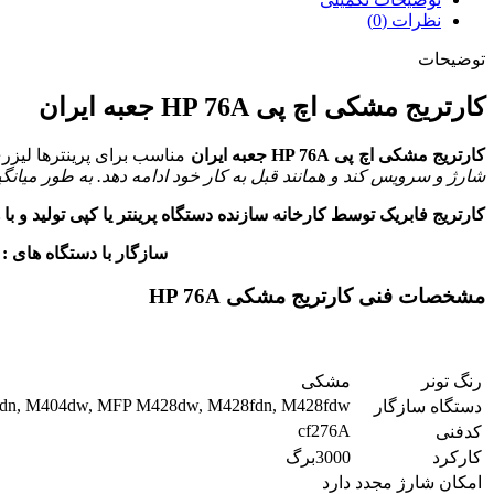
نظرات (0)
توضیحات
کارتریج مشکی اچ پی HP 76A جعبه ایران
کارتریج مشکی اچ پی HP 76A جعبه ایران
مناسب برای پرینترها لیزر
شارژ و سرویس کند و همانند قبل به کار خود ادامه دهد. به طور میانگ
کارتریج فابریک توسط کارخانه سازنده دستگاه پرینتر یا کپی تولید و با
سازگار با دستگاه های : P M404, M404n, M404dn, M404dw, M428, M428dw, M428fdn, M428fdw, MFP M430f
مشخصات فنی کارتریج مشکی HP 76A
رنگ تونر
مشکی
04dn, M404dw, MFP M428dw, M428fdn, M428fdw
دستگاه سازگار
cf276A
کدفنی
کارکرد
3000برگ
امکان شارژ مجدد
دارد