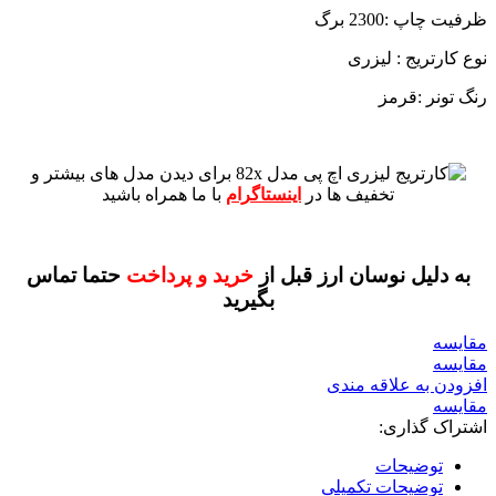
ظرفیت چاپ :2300 برگ
نوع کارتریج : لیزری
رنگ تونر :قرمز
برای دیدن مدل های بیشتر و
تخفیف ها در
اینستاگرام
با ما همراه باشید
به دلیل نوسان ارز قبل از
خرید و پرداخت
حتما تماس
بگیرید
مقايسه
مقایسه
افزودن به علاقه مندی
مقایسه
اشتراک گذاری:
توضیحات
توضیحات تکمیلی