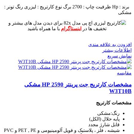
برند : Hp
ظرفیت چاپ : 2700 برگ
نوع کارتریج : لیزری
رنگ تونر :
مشکی
برای دیدن مدل های بیشتر و
تخفیف ها در
اینستاگرام
با ما همراه باشید
افزودن به علاقه مندی
اطلاعات بیشتر
نمایش سریع
مقايسه
مشخصات کارتریج جت پرینتر 2590 HP مشکی
W3T10B
مشخصات کارتریج
رنگ:مشکی
پایه حلال (الکل)
قابل شارژ مجدد
شیشه ، فلز ، پلاستیک و فویل آلومینیومی و PET , PE و PVC