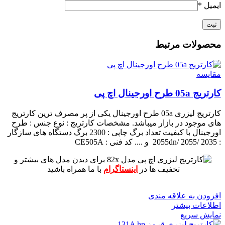
ایمیل
*
محصولات مرتبط
مقايسه
کارتریج 05a طرح اورجینال اچ پی
کارتریج لیزری 05a طرح اورجینال یکی از پر مصرف ترین کارتریج
های موجود در بازار میباشد.
مشخصات کارتریج :
نوع جنس : طرح
اورجینال با کیفیت
تعداد برگ چاپی : 2300 برگ
دستگاه های سازگار
: 2055dn/ 2055/ 2035 و ....
کد فنی : CE505A
برای دیدن مدل های بیشتر و
تخفیف ها در
اینستاگرام
با ما همراه باشید
افزودن به علاقه مندی
اطلاعات بیشتر
نمایش سریع