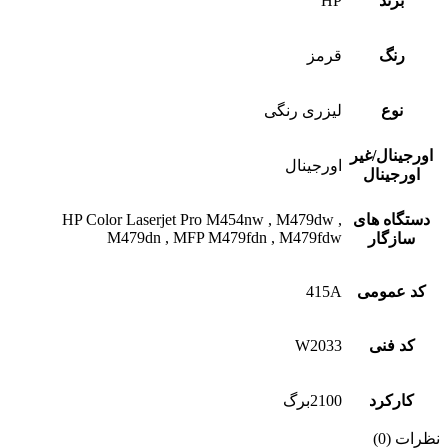
برند
HP
رنگ
قرمز
نوع
لیزری رنگی
اورجینال/غیر
اورجینال
اورجینال
دستگاه های
HP Color Laserjet Pro M454nw , M479dw ,
M479dn , MFP M479fdn , M479fdw
سازگار
کد عمومی
415A
کد فنی
W2033
کارکرد
2100برگ
نظرات (0)