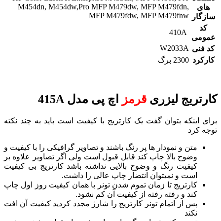
M454dn, M454dw,Pro MFP M479dw, MFP M479fdn,
های
MFP M479fdw, MFP M479fnw
سازگار
کد
410A
عمومی
W2033A
کد فنی
کارکرد
2300 برگ
کارتریج لیزری
قرمز
اچ پی مدل 415A
برای اینکه بتوان گفت یک کارتریج با کیفیت است باید به چند نکته
توجه کرد
متن و نمودار ها پر رنگ باشند و تصاویر گرافیکی را با کیفیت و
وضوح بالا چاپ کند قابل قبول است ولی اگر تصاویر علاوه بر
کیفیت رنگ و وضوح بالایی نداشته باشد کارتریج بی کیفیت
است و نمیتوان انتضار چاپ عالی را داشت.
کارتریج تا زمان تموم شدن تونر با همان کیفیت روز اول چاپ
کند و رفته رفته از کیفیت آن کم نشود.
پس از اتمام تونر کارتریج را شارژ مجدد کردید کیفیت آن افت
نکند