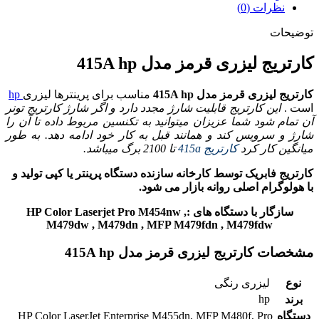
نظرات (0)
توضیحات
کارتریج لیزری قرمز مدل 415A hp
کارتریج لیزری قرمز مدل 415A hp
مناسب برای پرینترها لیزری
hp
است .
این کارتریج قابلیت شارژ مجدد دارد و اگر شارژ کارتریج تونر
آن تمام شود شما عزیزان میتوانید به تکنسین مربوط داده تا آن را
شارژ و سرویس کند و همانند قبل به کار خود ادامه دهد. به طور
میانگین کار کرد
کارتریج 415a
تا 2100 برگ میباشد.
کارتریج فابریک توسط کارخانه سازنده دستگاه پرینتر یا کپی تولید و
با هولوگرام اصلی روانه بازار می شود.
سازگار با دستگاه های :HP Color Laserjet Pro M454nw ,
M479dw , M479dn , MFP M479fdn , M479fdw
مشخصات کارتریج لیزری قرمز مدل 415A hp
نوع
لیزری رنگی
hp
برند
دستگاه
HP Color LaserJet Enterprise M455dn, MFP M480f, Pro