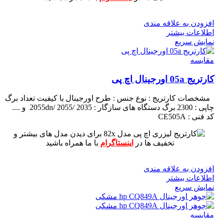
افزودن به علاقه مندی
اطلاعات بیشتر
نمایش سریع
مقايسه
کارتریج 05a اورجینال اچ پی
مشخصات کارتریج :
نوع جنس : طرح اورجینال با کیفیت
تعداد برگ
چاپی : 2300 برگ
دستگاه های سازگار : 2055dn/ 2055/ 2035 و ....
کد فنی : CE505A
برای دیدن مدل های بیشتر و
تخفیف ها در
اینستاگرام
با ما همراه باشید
افزودن به علاقه مندی
اطلاعات بیشتر
نمایش سریع
مقايسه