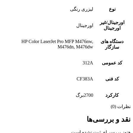
نوع
لیزری رنگی
اورجینال/غیر
اورجینال
اورجینال
دستگاه های
HP Color LaserJet Pro MFP M476nw,
M476dn, M476dw
سازگار
کد عمومی
312A
کد فنی
CF383A
کارکرد
2700برگ
نظرات (0)
نقد و بررسی‌ها
هنوز بررسی‌ای ثبت نشده است.