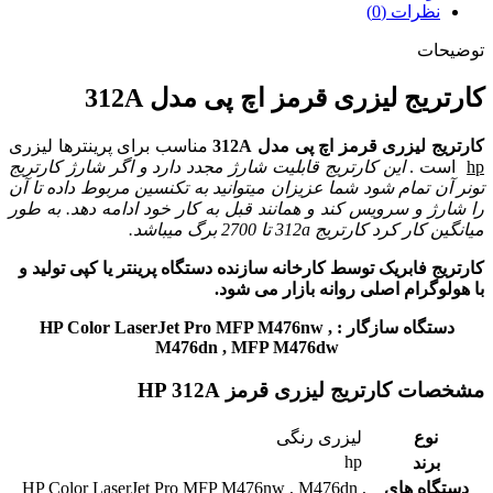
نظرات (0)
توضیحات
کارتریج لیزری قرمز اچ پی مدل 312A
کارتریج لیزری قرمز اچ پی مدل 312A
مناسب برای پرینترها لیزری
hp
است .
این کارتریج قابلیت شارژ مجدد دارد و اگر شارژ کارتریج
تونر آن تمام شود شما عزیزان میتوانید به تکنسین مربوط داده تا آن
را شارژ و سرویس کند و همانند قبل به کار خود ادامه دهد. به طور
میانگین کار کرد
کارتریج 312a
تا 2700 برگ میباشد.
کارتریج فابریک توسط کارخانه سازنده دستگاه پرینتر یا کپی تولید و
با هولوگرام اصلی روانه بازار می شود.
دستگاه سازگار : HP Color LaserJet Pro MFP M476nw ,
M476dn , MFP M476dw
مشخصات کارتریج لیزری قرمز HP 312A
نوع
لیزری رنگی
hp
برند
دستگاه های
HP Color LaserJet Pro MFP M476nw , M476dn ,