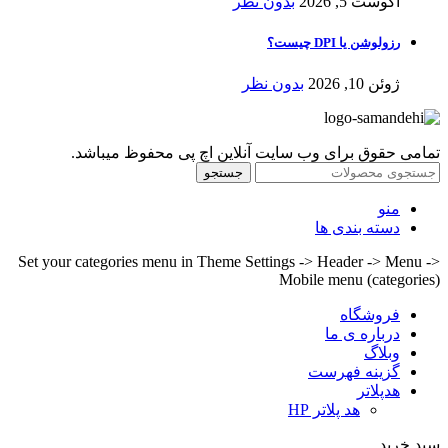
آگوست 5, 2026
بدون نظر
رزولوشن یا DPI چیست؟
ژوئن 10, 2026
بدون نظر
تمامی حقوق برای وب سایت آنلاین اچ پی محفوظ میباشد.
جستجو
منو
دسته بندی ها
Set your categories menu in Theme Settings -> Header -> Menu ->
Mobile menu (categories)
فروشگاه
درباره ی ما
وبلاگ
گزینه فهرست
هدپلاتر
هد پلاتر HP
سبد خرید