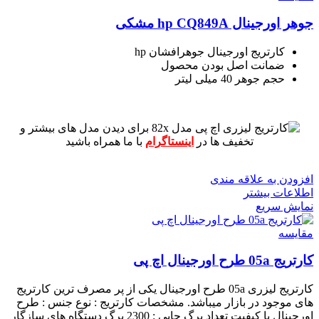
جوهر اورجینال hp CQ849A مشکی
کارتریج اورجینال جوهرافشان hp
ضمانت اصل بودن محصول
حجم جوهر 40 میلی لیتر
برای دیدن مدل های بیشتر و
تخفیف ها در
اینستاگرام
با ما همراه باشید
افزودن به علاقه مندی
اطلاعات بیشتر
نمایش سریع
مقايسه
کارتریج 05a طرح اورجینال اچ پی
کارتریج لیزری 05a طرح اورجینال یکی از پر مصرف ترین کارتریج
های موجود در بازار میباشد.
مشخصات کارتریج :
نوع جنس : طرح
اورجینال با کیفیت
تعداد برگ چاپی : 2300 برگ
دستگاه های سازگار