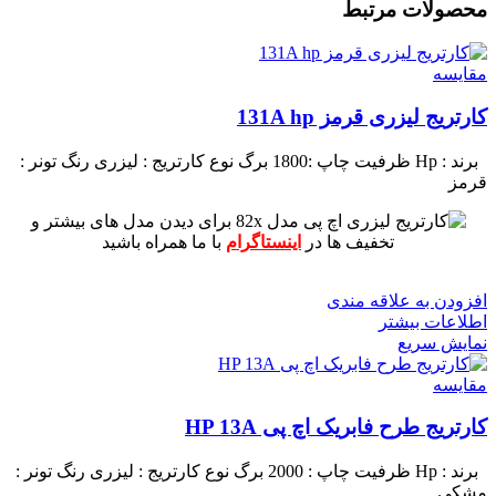
محصولات مرتبط
مقايسه
کارتریج لیزری قرمز 131A hp
برند : Hp
ظرفیت چاپ :1800 برگ
نوع کارتریج : لیزری
رنگ تونر :
قرمز
برای دیدن مدل های بیشتر و
تخفیف ها در
اینستاگرام
با ما همراه باشید
افزودن به علاقه مندی
اطلاعات بیشتر
نمایش سریع
مقايسه
کارتریج طرح فابریک اچ پی HP 13A
برند : Hp
ظرفیت چاپ : 2000 برگ
نوع کارتریج : لیزری
رنگ تونر :
مشکی