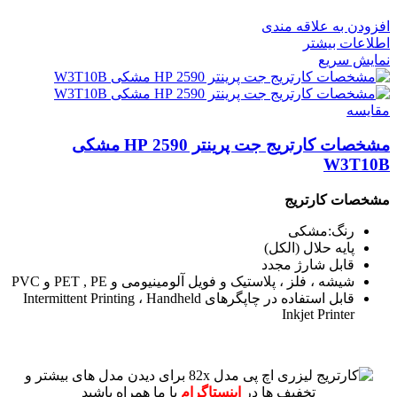
افزودن به علاقه مندی
اطلاعات بیشتر
نمایش سریع
مقايسه
مشخصات کارتریج جت پرینتر 2590 HP مشکی
W3T10B
مشخصات کارتریج
رنگ:مشکی
پایه حلال (الکل)
قابل شارژ مجدد
شیشه ، فلز ، پلاستیک و فویل آلومینیومی و PET , PE و PVC
قابل استفاده در چاپگرهای Intermittent Printing ، Handheld
Inkjet Printer
برای دیدن مدل های بیشتر و
تخفیف ها در
اینستاگرام
با ما همراه باشید