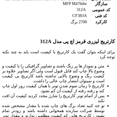
MFP M476dw
سازگار
312A
کد عمومی
CF383A
کد فنی
کارکرد
2700 برگ
کارتریج لیزری قرمز اچ پی مدل 312A
برای اینکه بتوان گفت یک کارتریج با کیفیت است باید به چند نکته
توجه کرد
متن و نمودار ها پر رنگ باشند و تصاویر گرافیکی را با کیفیت و
وضوح بالا چاپ کند قابل قبول است ولی اگر تصاویر علاوه بر
کیفیت رنگ و وضوح بالایی نداشته باشد کارتریج بی کیفیت
است و نمیتوان انتضار چاپ عالی را داشت.
کارتریج تا زمان تموم شدن تونر با همان کیفیت روز اول چاپ
کند و رفته رفته از کیفیت آن کم نشود.
پس از اتمام تونر کارتریج را شارژ مجدد کردید کیفیت آن افت
نکند
تو جه کنید تعداد برگ های چاپ شده با مقدار مشخص شده
توسط شرکت سازنده همخوانی داشته باشد و زودتر تمام
نشود ، کارتریج هایی که کیفیت مطلوبی ندارند و مقدار تونر