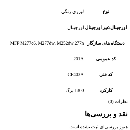
نوع
لیزری رنگی
اورجینال/غیر اورجینال
اورجینال
دستگاه های سازگار
MFP M277c6, M277dw, M252dw,277n
کد عمومی
201A
کد فنی
CF403A
کارکرد
1300 برگ
نظرات (0)
نقد و بررسی‌ها
هنوز بررسی‌ای ثبت نشده است.