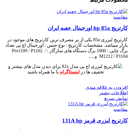
مقايسه
کارتریج hp 85a اورجینال جعبه ایران
کارتریج لیزری 85a یکی از پر مصرف ترین کارتریج های موجود در
بازار میباشد.
مشخصات کارتریج :
نوع جنس : اورجینال اچ پی
تعداد
برگ چاپی : 1600 برگ
دستگاه های سازگار : Pro1109 / P1102 /
M1212 / P1104 و ....
برای دیدن مدل های بیشتر و
تخفیف ها در
اینستاگرام
با ما همراه باشید
افزودن به علاقه مندی
اطلاعات بیشتر
نمایش سریع
مقايسه
کارتریج لیزری قرمز 131A hp