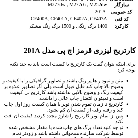
M277dw , M277c6 , M252dw
سازگار
201A
کد عمومی
CF400A, CF401A, CF402A, CF403A
کد فنی
کارکرد
1400 برگ رنگی و 1500 برگ رنگ مشکی
کارتریج لیزری قرمز اچ پی مدل 201A
برای اینکه بتوان گفت یک کارتریج با کیفیت است باید به چند نکته
توجه کرد
متن و نمودار ها پر رنگ باشند و تصاویر گرافیکی را با کیفیت و
وضوح بالا چاپ کند قابل قبول است ولی اگر تصاویر علاوه بر
کیفیت رنگ و وضوح بالایی نداشته باشد کارتریج بی کیفیت
است و نمیتوان انتضار چاپ عالی را داشت.
کارتریج تا زمان تموم شدن تونر با همان کیفیت روز اول چاپ
کند و رفته رفته از کیفیت آن کم نشود.
پس از اتمام تونر کارتریج را شارژ مجدد کردید کیفیت آن افت
نکند
تو جه کنید تعداد برگ های چاپ شده با مقدار مشخص شده
توسط شرکت سازنده همخوانی داشته باشد و زودتر تمام