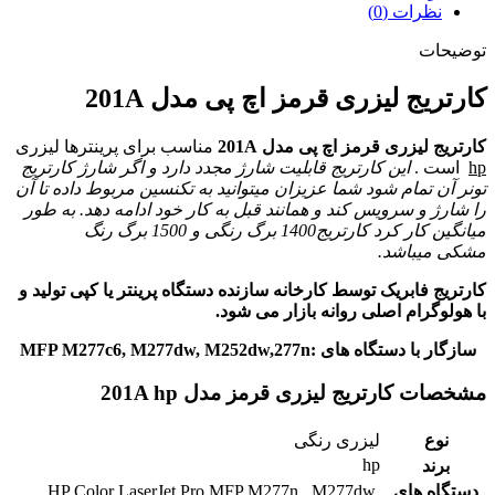
نظرات (0)
توضیحات
کارتریج لیزری قرمز اچ پی مدل 201A
کارتریج لیزری قرمز اچ پی مدل 201A
مناسب برای پرینترها لیزری
hp
است .
این کارتریج قابلیت شارژ مجدد دارد و اگر شارژ کارتریج
تونر آن تمام شود شما عزیزان میتوانید به تکنسین مربوط داده تا آن
را شارژ و سرویس کند و همانند قبل به کار خود ادامه دهد. به طور
میانگین کار کرد
کارتریج1400 برگ رنگی و 1500 برگ رنگ
مشکی
میباشد.
کارتریج فابریک توسط کارخانه سازنده دستگاه پرینتر یا کپی تولید و
با هولوگرام اصلی روانه بازار می شود.
سازگار با دستگاه های :MFP M277c6, M277dw, M252dw,277n
مشخصات کارتریج لیزری قرمز مدل 201A hp
نوع
لیزری رنگی
hp
برند
دستگاه های
HP Color LaserJet Pro MFP M277n , M277dw ,