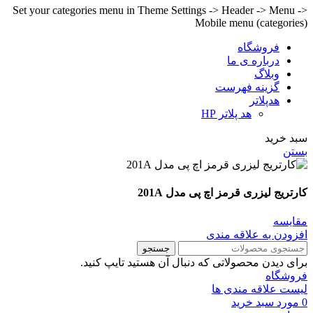
Set your categories menu in Theme Settings -> Header -> Menu ->
Mobile menu (categories)
فروشگاه
درباره ی ما
وبلاگ
گزینه فهرست
هدپلاتر
هد پلاتر HP
سبد خرید
بستن
کارتریج لیزری قرمز اچ پی مدل 201A
مقايسه
افزودن به علاقه مندی
جستجو
برای دیدن محصولاتی که دنبال آن هستید تایپ کنید.
فروشگاه
لیست علاقه مندی ها
0
مورد
سبد خرید