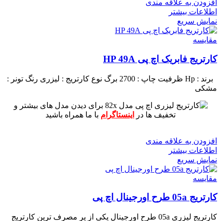
افزودن به علاقه مندی
اطلاعات بیشتر
نمایش سریع
مقايسه
کارتریج فابریک اچ پی HP 49A
برند : Hp
ظرفیت چاپ : 2700 برگ
نوع کارتریج : لیزری
رنگ تونر :
مشکی
برای دیدن مدل های بیشتر و
تخفیف ها در
اینستاگرام
با ما همراه باشید
افزودن به علاقه مندی
اطلاعات بیشتر
نمایش سریع
مقايسه
کارتریج 05a طرح اورجینال اچ پی
کارتریج لیزری 05a طرح اورجینال یکی از پر مصرف ترین کارتریج