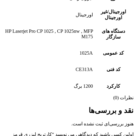
اورجینال/غیر
اورجینال
اورجینال
دستگاه های
HP Laserjet Pro CP 1025 , CP 1025nw , MFP
M175
سازگار
کد عمومی
1025A
کد فنی
CE313A
کارکرد
1200 برگ
نظرات (0)
نقد و بررسی‌ها
هنوز بررسی‌ای ثبت نشده است.
اولین کسی باشید که دیدگاهی می نویسد “کارتریج لیزری قرمز