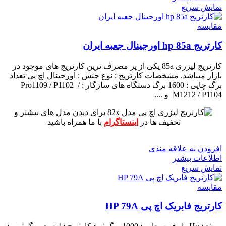
نمایش سریع
مقايسه
کارتریج hp 85a اورجینال جعبه ایران
کارتریج لیزری 85a یکی از پر مصرف ترین کارتریج های موجود در
بازار میباشد.
مشخصات کارتریج :
نوع جنس : اورجینال اچ پی
تعداد
برگ چاپی : 1600 برگ
دستگاه های سازگار : Pro1109 / P1102 /
M1212 / P1104 و ....
برای دیدن مدل های بیشتر و
تخفیف ها در
اینستاگرام
با ما همراه باشید
افزودن به علاقه مندی
اطلاعات بیشتر
نمایش سریع
مقايسه
کارتریج فابریک اچ پی HP 79A