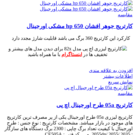
مقايسه
کارتریج جوهر افشان hp 650 مشکی اورجینال
کارکرد این کارتریج 360 برگ می باشد
قابلیت شارژ مجدد دارد
برای دیدن مدل های بیشتر و
تخفیف ها در
اینستاگرام
با ما همراه باشید
افزودن به علاقه مندی
اطلاعات بیشتر
نمایش سریع
مقايسه
کارتریج 05a طرح اورجینال اچ پی
کارتریج لیزری 05a طرح اورجینال یکی از پر مصرف ترین کارتریج
های موجود در بازار میباشد.
مشخصات کارتریج :
نوع جنس : طرح
اورجینال با کیفیت
تعداد برگ چاپی : 2300 برگ
دستگاه های سازگار
: 2055dn/ 2055/ 2035 و ....
کد فنی : CE505A