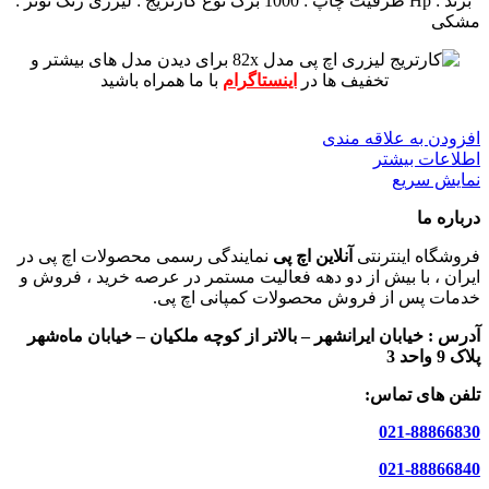
برند : Hp
ظرفیت چاپ : 1000 برگ
نوع کارتریج : لیزری
رنگ تونر :
مشکی
برای دیدن مدل های بیشتر و
تخفیف ها در
اینستاگرام
با ما همراه باشید
افزودن به علاقه مندی
اطلاعات بیشتر
نمایش سریع
درباره ما
فروشگاه اینترنتی
آنلاین اچ پی
نمایندگی رسمی محصولات اچ پی در
ایران ، با بیش از دو دهه فعالیت مستمر در عرصه خرید ، فروش و
خدمات پس از فروش محصولات کمپانی اچ پی.
آدرس :
خیابان ایرانشهر – بالاتر از کوچه ملکیان – خیابان ماه‌شهر
پلاک 9 واحد 3
تلفن های تماس:
021-88866830
021-88866840