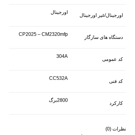
اورجینال
اورجینال/غیر اورجینال
CP2025 – CM2320mfp
دستگاه های سازگار
304A
کد عمومی
CC532A
کد فنی
2800برگ
کارکرد
نظرات (0)