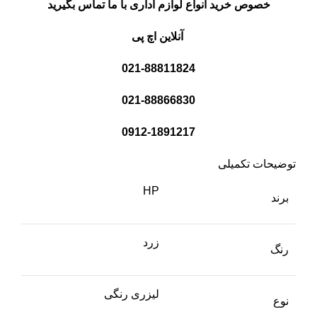
خصوص خرید انواع لوازم اداری با ما تماس بگیرید
آنلاین اچ پی
021-88811824
021-88866830
0912-1891217
توضیحات تکمیلی
HP
برند
زرد
رنگ
لیزری رنگی
نوع