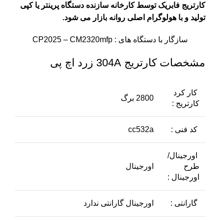
کارتریج فابریک توسط کارخانه سازنده دستگاه پرینتر یا کپی
تولید و با هولوگرام اصلی روانه بازار می شود.
سازگار با دستگاه های : CP2025 – CM2320mfp
مشخصات کارتریج 304A زرد اچ پی
کار کرد
2800 برگ
کارتریج :
کد فنی :
cc532a
اورجینال/
طرح
اورجینال
اورجینال :
گارانتی :
اورجینال گارانتی ندارد