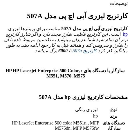
توضیحات
کارتریج لیزری آبی اچ پی مدل 507A
کارتریج لیزری آبی اچ پی مدل 507A
مناسب برای پرینترها لیزری
hp
است .
این کارتریج قابلیت شارژ مجدد دارد و اگر شارژ کارتریج
تونر آن تمام شود شما عزیزان میتوانید به تکنسین مربوط داده تا آن
را شارژ و سرویس کند و همانند قبل به کار خود ادامه دهد. به طور
میانگین کار کرد
کارتریج 507a
تا
6000
برگ میباشد.
سازگار با دستگاه های : HP HP Laserjet Enterprise 500 Color,
M551, M570, M575
مشخصات کارتریج لیزری hp مدل 507A
نوع
لیزری رنگی
hp
برند
دستگاه های
HP LaserJet Enterprise 500 color M551n , MFP
M575dn, MFP M575fw
سازگار