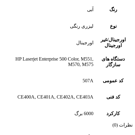
رنگ
آبی
نوع
لیزری رنگی
اورجینال/غیر
اورجینال
اورجینال
دستگاه های
HP Laserjet Enterprise 500 Color, M551,
M570, M575
سازگار
کد عمومی
507A
کد فنی
CE400A, CE401A, CE402A, CE403A
کارکرد
6000 برگ
نظرات (0)