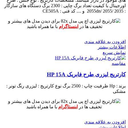
های موجود در بازار میباشد.
مشخصات کارتریج :
نوع جنس : طرح
اورجینال با کیفیت
تعداد برگ چاپی : 2300 برگ
دستگاه های سازگار
: 2055dn/ 2055/ 2035 و ....
کد فنی : CE505A
برای دیدن مدل های بیشتر و
تخفیف ها در
اینستاگرام
با ما همراه باشید
افزودن به علاقه مندی
اطلاعات بیشتر
نمایش سریع
مقايسه
کارتریج لیزری طرح فابریک HP 15A
برند : Hp
ظرفیت چاپ : 2500 برگ
نوع کارتریج : لیزری
رنگ تونر :
مشکی
برای دیدن مدل های بیشتر و
تخفیف ها در
اینستاگرام
با ما همراه باشید
افزودن به علاقه مندی
اطلاعات بیشتر