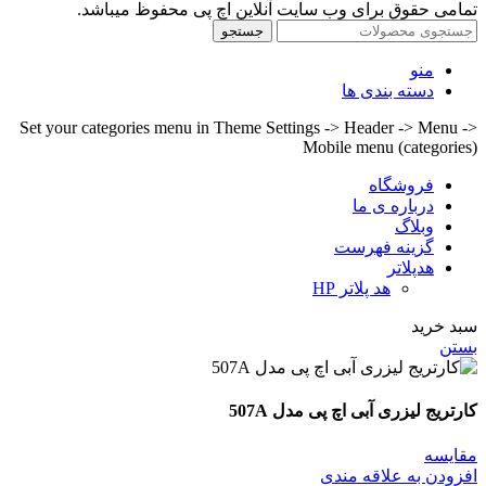
تمامی حقوق برای وب سایت آنلاین اچ پی محفوظ میباشد.
جستجو
منو
دسته بندی ها
Set your categories menu in Theme Settings -> Header -> Menu ->
Mobile menu (categories)
فروشگاه
درباره ی ما
وبلاگ
گزینه فهرست
هدپلاتر
هد پلاتر HP
سبد خرید
بستن
کارتریج لیزری آبی اچ پی مدل 507A
مقايسه
افزودن به علاقه مندی