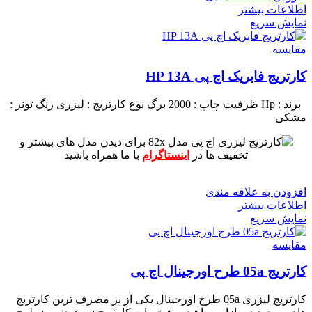
اطلاعات بیشتر
نمایش سریع
مقايسه
کارتریج فابریک اچ پی HP 13A
برند : Hp
ظرفیت چاپ : 2000 برگ
نوع کارتریج : لیزری
رنگ تونر :
مشکی
برای دیدن مدل های بیشتر و
تخفیف ها در
اینستاگرام
با ما همراه باشید
افزودن به علاقه مندی
اطلاعات بیشتر
نمایش سریع
مقايسه
کارتریج 05a طرح اورجینال اچ پی
کارتریج لیزری 05a طرح اورجینال یکی از پر مصرف ترین کارتریج