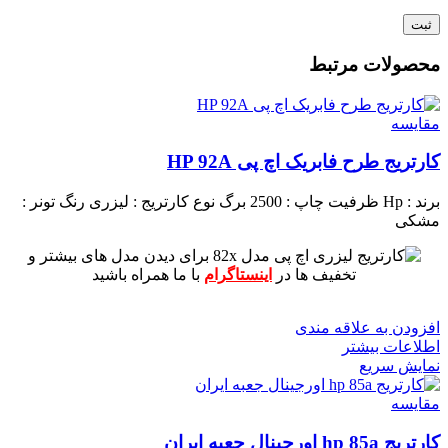
محصولات مرتبط
مقايسه
کارتریج طرح فابریک اچ پی HP 92A
برند : Hp
ظرفیت چاپ : 2500 برگ
نوع کارتریج : لیزری
رنگ تونر :
مشکی
برای دیدن مدل های بیشتر و
تخفیف ها در
اینستاگرام
با ما همراه باشید
افزودن به علاقه مندی
اطلاعات بیشتر
نمایش سریع
مقايسه
کارتریج hp 85a اورجینال جعبه ایران