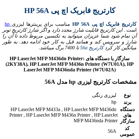
کارتریج فابریک اچ پی HP 56A
کارتریج فابریک اچ پی HP 56A
مناسب برای پرینترها لیزری
hp
است .
این کارتریج قابلیت شارژ مجدد دارد و اگر شارژ کارتریج تونر
آن تمام شود شما عزیزان میتوانید به تکنسین مربوط داده تا آن را
شارژ و سرویس کند و همانند قبل به کار خود ادامه دهد. به طور
میانگین کار کرد
کارتریج 56a
تا 7400 برگ میباشد.
سازگار با دستگاه های :HP LaserJet MFP M436dn Printer
(2KY38A), HP LaserJet MFP M436n Printer (W7U01A), HP
LaserJet MFP M436nda Printer (W7U02A)
مشخصات کارتریج لیزری hp مدل 56A
نوع
لیزری رنگی
hp
برند
دستگاه
HP LaserJet MFP M433a , HP LaserJet MFP M436dn
Printer , HP LaserJet MFP M436n Printer , HP LaserJet
های
MFP M436nda Printer
سازگار
کد
56A
عمومی