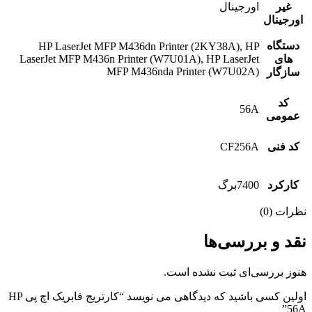
غیر
اورجینال
اورجینال
دستگاه
HP LaserJet MFP M436dn Printer (2KY38A), HP
های
LaserJet MFP M436n Printer (W7U01A), HP LaserJet
MFP M436nda Printer (W7U02A)
سازگار
کد
56A
عمومی
کد فنی
CF256A
کارکرد
7400برگ
نظرات (0)
نقد و بررسی‌ها
هنوز بررسی‌ای ثبت نشده است.
اولین کسی باشید که دیدگاهی می نویسد “کارتریج فابریک اچ پی HP
56A”