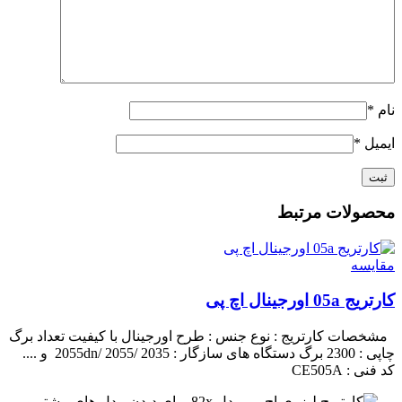
نام
*
ایمیل
*
محصولات مرتبط
مقايسه
کارتریج 05a اورجینال اچ پی
مشخصات کارتریج :
نوع جنس : طرح اورجینال با کیفیت
تعداد برگ
چاپی : 2300 برگ
دستگاه های سازگار : 2055dn/ 2055/ 2035 و ....
کد فنی : CE505A
برای دیدن مدل های بیشتر و