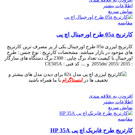
اطلاعات بیشتر
نمایش سریع
مقايسه
کارتریج 05a طرح اورجینال اچ پی
کارتریج لیزری 05a طرح اورجینال یکی از پر مصرف ترین کارتریج
های موجود در بازار میباشد.
مشخصات کارتریج :
نوع جنس : طرح
اورجینال با کیفیت
تعداد برگ چاپی : 2300 برگ
دستگاه های سازگار
: 2055dn/ 2055/ 2035 و ....
کد فنی : CE505A
برای دیدن مدل های بیشتر و
تخفیف ها در
اینستاگرام
با ما همراه باشید
افزودن به علاقه مندی
اطلاعات بیشتر
نمایش سریع
مقايسه
کارتریج طرح فابریک اچ پی HP 35A