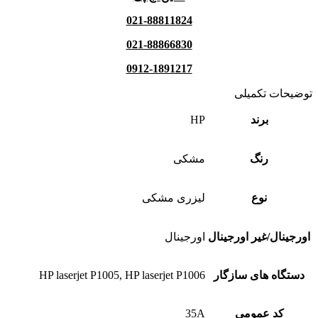
021-88811824
021-88866830
0912-1891217
توضیحات تکمیلی
برند
HP
رنگ
مشکی
نوع
لیزری مشکی
اورجینال/غیر اورجینال
اورجینال
دستگاه های سازگار
HP laserjet P1005, HP laserjet P1006
کد عمومی
35A