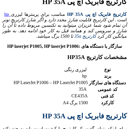
کارتریج فابریک اچ پی HP 35A
کارتریج فابریک اچ پی HP 35A
مناسب برای پرینترها لیزری
hp
است .
این کارتریج قابلیت شارژ مجدد دارد و اگر شارژ کارتریج تونر
آن تمام شود شما عزیزان میتوانید به تکنسین مربوط داده تا آن را
شارژ و سرویس کند و همانند قبل به کار خود ادامه دهد. به طور
میانگین کار کرد
کارتریج 35a
تا 1500 برگ میباشد.
سازگار با دستگاه های :HP laserjet P1005, HP laserjet P1006
مشخصات کارتریج HP35A
نوع
لیزری رنگی
hp
برند
HP LaserJet P1006 – HP LaserJet P1005
دستگاه های سازگار
35A
کد عمومی
CE435A
کد فنی
کارکرد
1500 برگ A4
کارتریج فابریک اچ پی HP 35A
برای اینکه بتوان گفت یک کارتریج با کیفیت است باید به چند نکته