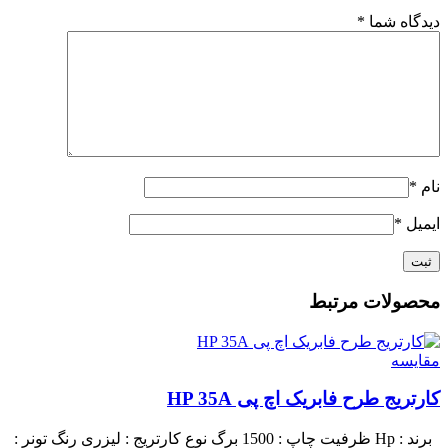
دیدگاه شما
*
نام
*
ایمیل
*
محصولات مرتبط
مقايسه
کارتریج طرح فابریک اچ پی HP 35A
برند : Hp
ظرفیت چاپ : 1500 برگ
نوع کارتریج : لیزری
رنگ تونر :