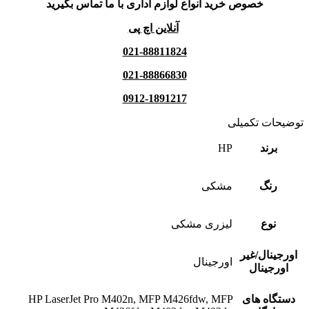
خصوص خرید انواع لوازم اداری با ما تماس بگیرید
آنلاین اچ پی
021-88811824
021-88866830
0912-1891217
توضیحات تکمیلی
برند
HP
رنگ
مشکی
نوع
لیزری مشکی
اورجینال/غیر
اورجینال
اورجینال
دستگاه های
HP LaserJet Pro M402n, MFP M426fdw, MFP