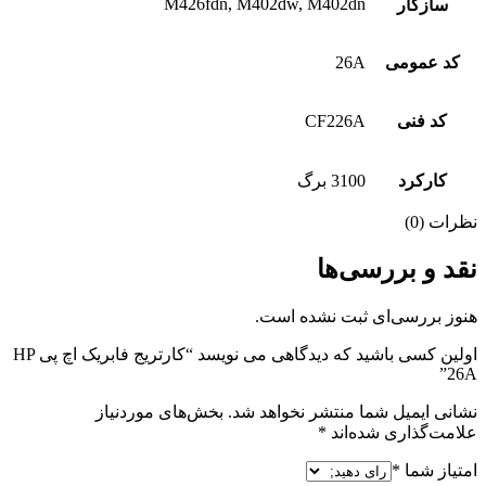
M426fdn, M402dw, M402dn
سازگار
کد عمومی
26A
کد فنی
CF226A
کارکرد
3100 برگ
نظرات (0)
نقد و بررسی‌ها
هنوز بررسی‌ای ثبت نشده است.
اولین کسی باشید که دیدگاهی می نویسد “کارتریج فابریک اچ پی HP
26A”
نشانی ایمیل شما منتشر نخواهد شد.
بخش‌های موردنیاز
علامت‌گذاری شده‌اند
*
امتیاز شما
*