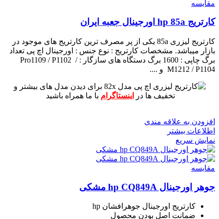
مقايسه
کارتریج hp 85a اورجینال جعبه ایران
کارتریج لیزری 85a یکی از پر مصرف ترین کارتریج های موجود در
بازار میباشد.
مشخصات کارتریج :
نوع جنس : اورجینال اچ پی
تعداد
برگ چاپی : 1600 برگ
دستگاه های سازگار : Pro1109 / P1102 /
M1212 / P1104 و ....
برای دیدن مدل های بیشتر و
تخفیف ها در
اینستاگرام
با ما همراه باشید
افزودن به علاقه مندی
اطلاعات بیشتر
نمایش سریع
مقايسه
جوهر اورجینال hp CQ849A مشکی
کارتریج اورجینال جوهرافشان hp
ضمانت اصل بودن محصول