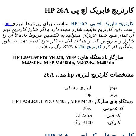
کارتریج فابریک اچ پی HP 26A
کارتریج فابریک اچ پی HP 26A
مناسب برای پرینترها لیزری
hp
است .
این کارتریج قابلیت شارژ مجدد دارد و اگر شارژ کارتریج تونر
آن تمام شود شما عزیزان میتوانید به تکنسین مربوط داده تا آن را
شارژ و سرویس کند و همانند قبل به کار خود ادامه دهد. به طور
میانگین کار کرد
کارتریج 26a
تا 3100 برگ میباشد.
سازگار با دستگاه های : HP LaserJet Pro M402n, MFP
M426fdw, MFP M426fdn, M402dw, M402dn
مشخصات کارتریج لیزری hp مدل 26A
نوع
لیزری مشکی
hp
برند
HP LASERJET PRO M402 , MFP M426
دستگاه های سازگار
26A
کد عمومی
CF226A
کد فنی
کارکرد
3100 برگ