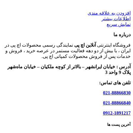
افزودن به علاقه مندی
اطلاعات بیشتر
نمایش سریع
درباره ما
فروشگاه اینترنتی
آنلاین اچ پی
نمایندگی رسمی محصولات اچ پی در
ایران ، با بیش از دو دهه فعالیت مستمر در عرصه خرید ، فروش و
خدمات پس از فروش محصولات کمپانی اچ پی.
آدرس :
خیابان ایرانشهر – بالاتر از کوچه ملکیان – خیابان ماه‌شهر
پلاک 9 واحد 3
تلفن های تماس:
021-88866830
021-88866840
0912-1891217
آخرین پست ها