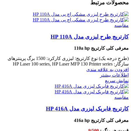
محصولات مرتبط
مقايسه
کارتریج طرح لیزری مدل HP 110A
معرفی کلی کارتریج 110a hp
(طرح درجه یک)
نوع کارتریج: لیزری
کارکرد: 1500 برگ
پرینترهای
سازگار: HP Laser 100 series, HP Laser MFP 130 Printer series
افزودن به علاقه مندی
اطلاعات بیشتر
نمایش سریع
مقايسه
کارتریج فابریک لیزری مدل HP 416A
معرفی کلی کارتریج 416a hp
قیمت هر رنگ :
9/500