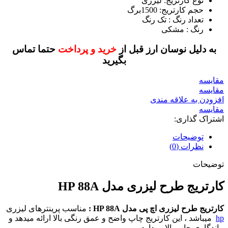
نوع کارتریج: لیزری
حجم کارتریج: 1500برگ
تعداد رنگ : تک رنگ
رنگ : مشکی
به دلیل نوسان ارز قبل از
خرید و پرداخت
حتما تماس
بگیرید
مقايسه
مقایسه
افزودن به علاقه مندی
مقایسه
اشتراک گذاری:
توضیحات
نظرات (0)
توضیحات
کارتریج طرح لیزری مدل HP 88A
کارتریج طرح لیزری اچ پی مدل HP 88A :
مناسب پرینترهای لیزری
hp
میباشد ، این کارتریج چاپ واضح و عمق رنگی بالا ارائه میدهد و
ماندگاری چاپ بالایی دارد.