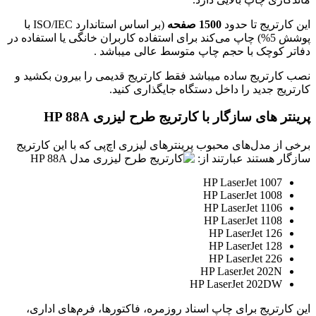
این کارتریج تا حدود
1500 صفحه
(بر اساس استاندارد ISO/IEC با
پوشش 5%) چاپ می‌کند برای استفاده کاربران خانگی یا استفاده در
دفاتر کوچک با حجم چاپ متوسط عالی میباشد .
نصب کارتریج ساده میباشد فقط کارتریج قدیمی را بیرون بکشید و
کارتریج جدید را داخل دستگاه جایگذاری کنید.
پرینتر های سازگار با
کارتریج طرح لیزری HP 88A
برخی از مدل‌های محبوب پرینترهای لیزری اچ‌پی که با این کارتریج
سازگار هستند عبارتند از:
HP LaserJet 1007
HP LaserJet 1008
HP LaserJet 1106
HP LaserJet 1108
HP LaserJet 126
HP LaserJet 128
HP LaserJet 226
HP LaserJet 202N
HP LaserJet 202DW
این کارتریج برای چاپ اسناد روزمره، فاکتورها، فرم‌های اداری،