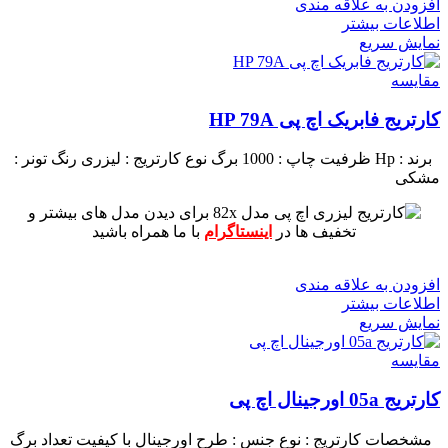
افزودن به علاقه مندی
اطلاعات بیشتر
نمایش سریع
مقايسه
کارتریج فابریک اچ پی HP 79A
برند : Hp
ظرفیت چاپ : 1000 برگ
نوع کارتریج : لیزری
رنگ تونر :
مشکی
برای دیدن مدل های بیشتر و
تخفیف ها در
اینستاگرام
با ما همراه باشید
افزودن به علاقه مندی
اطلاعات بیشتر
نمایش سریع
مقايسه
کارتریج 05a اورجینال اچ پی
مشخصات کارتریج :
نوع جنس : طرح اورجینال با کیفیت
تعداد برگ