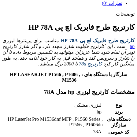
نظرات (0)
توضیحات
کارتریج طرح فابریک اچ پی HP 78A
کارتریج طرح فابریک اچ پی HP 78A
مناسب برای پرینترها لیزری
hp
است .
این کارتریج قابلیت شارژ مجدد دارد و اگر شارژ کارتریج
تونر آن تمام شود شما عزیزان میتوانید به تکنسین مربوط داده تا آن
را شارژ و سرویس کند و همانند قبل به کار خود ادامه دهد. به طور
میانگین کار کرد
کارتریج 78a
تا 2000 برگ میباشد.
سازگار با دستگاه های : HP LASEARJET P1566 , P1606 ,
M1536
مشخصات کارتریج لیزری hp مدل 78A
نوع
لیزری مشکی
hp
برند
دستگاه های
HP LaserJet Pro M1536dnf MFP , P1560 Series ,
P1566 , P1606dn
سازگار
78A
کد عمومی