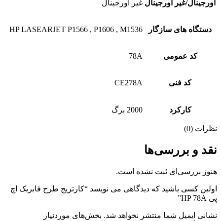
اورجینال/غیر اورجینال
غیر اورجینال
دستگاه های سازگار
HP LASEARJET P1566 , P1606 , M1536
کد عمومی
78A
کد فنی
CE278A
کارکرد
2000 برگ
نظرات (0)
نقد و بررسی‌ها
هنوز بررسی‌ای ثبت نشده است.
اولین کسی باشید که دیدگاهی می نویسد “کارتریج طرح فابریک اچ
پی HP 78A”
نشانی ایمیل شما منتشر نخواهد شد.
بخش‌های موردنیاز