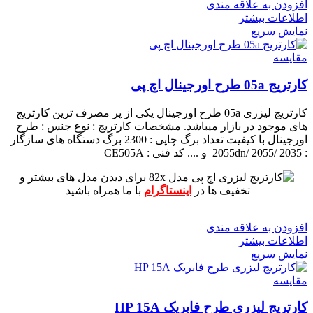
افزودن به علاقه مندی
اطلاعات بیشتر
نمایش سریع
مقايسه
کارتریج 05a طرح اورجینال اچ پی
کارتریج لیزری 05a طرح اورجینال یکی از پر مصرف ترین کارتریج
های موجود در بازار میباشد.
مشخصات کارتریج :
نوع جنس : طرح
اورجینال با کیفیت
تعداد برگ چاپی : 2300 برگ
دستگاه های سازگار
: 2055dn/ 2055/ 2035 و ....
کد فنی : CE505A
برای دیدن مدل های بیشتر و
تخفیف ها در
اینستاگرام
با ما همراه باشید
افزودن به علاقه مندی
اطلاعات بیشتر
نمایش سریع
مقايسه
کارتریج لیزری طرح فابریک HP 15A