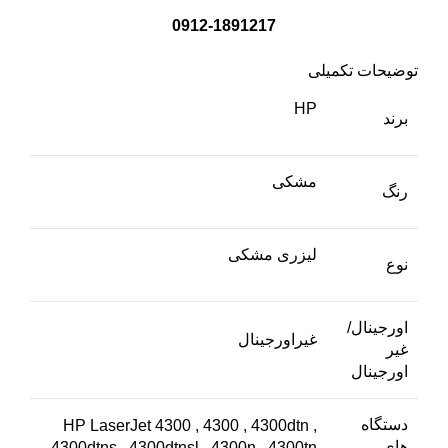
0912-1891217
توضیحات تکمیلی
HP
برند
مشکی
رنگ
لیزری مشکی
نوع
اورجینال/
غیراورجینال
غیر
اورجینال
دستگاه
HP LaserJet 4300 , 4300 , 4300dtn ,
های
4300dtns , 4300dtnsl , 4300n , 4300tn