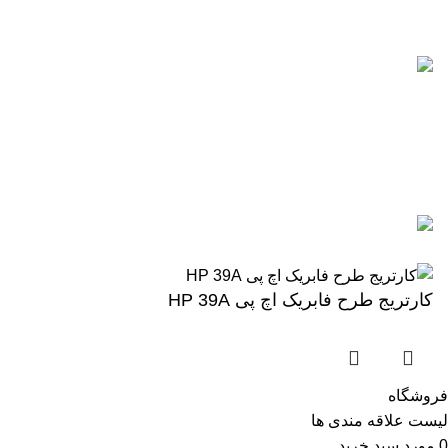
0912-1891217
آخرین پست ها
5 تا از بهترین پرینترهای hp
سال 2026
آگوست 5, 2026
بدون نظر
رزولوشن یا DPI چیست؟
ژوئن 10, 2026
بدون نظر
تمامی حقوق برای وب سایت آنلاین اچ پی محفوظ میباشد.
کارتریج طرح فابریک اچ پی HP 39A
فروشگاه
لیست علاقه مندی ها
0
مورد
سبد خرید