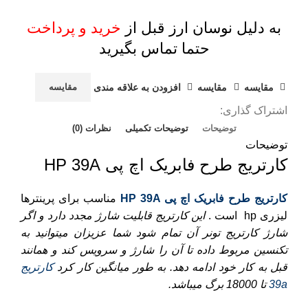
به دلیل نوسان ارز قبل از
خرید و پرداخت
حتما تماس بگیرید
مقايسه
مقایسه
افزودن به علاقه مندی
مقایسه
اشتراک گذاری:
توضیحات
توضیحات تکمیلی
نظرات (0)
توضیحات
کارتریج طرح فابریک اچ پی HP 39A
کارتریج طرح فابریک اچ پی HP 39A
مناسب برای پرینترها
لیزری
hp
است .
این کارتریج قابلیت شارژ مجدد دارد و اگر
شارژ کارتریج تونر آن تمام شود شما عزیزان میتوانید به
تکنسین مربوط داده تا آن را شارژ و سرویس کند و همانند
قبل به کار خود ادامه دهد. به طور میانگین کار کرد
کارتریج
39a
تا 18000 برگ میباشد.