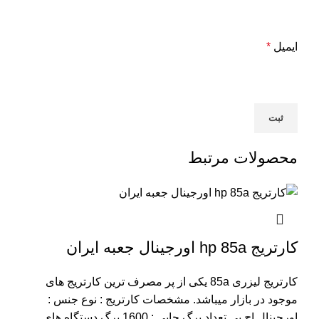
ایمیل
*
محصولات مرتبط
کارتریج hp 85a اورجینال جعبه ایران
کارتریج لیزری 85a یکی از پر مصرف ترین کارتریج های
موجود در بازار میباشد.
مشخصات کارتریج :
نوع جنس :
اورجینال اچ پی
تعداد برگ چاپی : 1600 برگ
دستگاه های