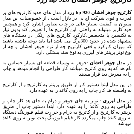
کارتریج جوهر افشان 920 hp زرد
از مدل های جدید کارتریج های پر
قدرت و قوی شرکت
اچ پی
در بازار است ، از خصوصیات این مدل
میتوان به کیفیت بسیار عالی در چاپ تصاویر اشاره کرد و همچنین
خود کاربر میتواند به راحتی این کارتریج ها را تعویض کند بدون نیاز
به تکنسین یا متخصص.کارکرد کارتریج های رنگی در دستگاه های
پیشنهاد شده در حدود 300برگ می باشد اما باید توجه داشته باشید
که میزان کارکرد واقعی کارتریج چه از نوع جوهر افشان و چه از
نوع تونر پرینتر های لیزری به نوع سند بستگی دارد.
در مدل
جوهر افشان
:جوهر به وسیله قطعه ای بسیار حساس به
نام هد که به روی کاتریج میباشد کار طراحی را انجام میدهد و چاپ
را به معرض دید قرار میدهد
در این مدل ابتدا دستور کار از طریق پرینتر به کارتریج و از کارتریج
به واسطه هد کار چاپ را به روی کاغذ را به عهده دارد
در مدل
لیزری
: تونر به جای جوهر و درام به جای هد کار چاپ و
طراحی به روی کاغذ را به عهده دارد ابتدا دستور چاپ از طریق
پرینتر به کارتریج و از کاتریج به درام و حرارت فیلم فیوزینگ دستگاه
به روی کاغذ چاپ میگردد کار فیلم فیوزینگ پخت تونر به روی کاغذ
میباشد