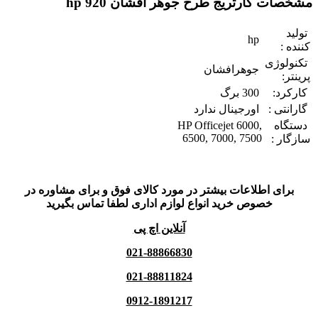
مشخصات کارتریج طرح جوهر افشان 920 hp
تولید
hp
کننده :
تکنولوژی
جوهرافشان
پرینتر:
کارکرد:
300 برگ
گارانتی :
اورجینال ندارد
دستگاه
HP Officejet 6000,
6500, 7000, 7500
سازگار :
برای اطلاعات بیشتر در مورد کالای فوق و برای مشاوره در
خصوص خرید انواع لوازم اداری لطفا تماس بگیرید
آنلاین اچ پی
021-88866830
021-88811824
0912-1891217