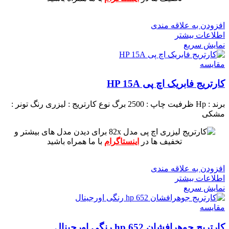
افزودن به علاقه مندی
اطلاعات بیشتر
نمایش سریع
مقايسه
کارتریج فابریک اچ پی HP 15A
برند : Hp
ظرفیت چاپ : 2500 برگ
نوع کارتریج : لیزری
رنگ تونر :
مشکی
برای دیدن مدل های بیشتر و
تخفیف ها در
اینستاگرام
با ما همراه باشید
افزودن به علاقه مندی
اطلاعات بیشتر
نمایش سریع
مقايسه
کارتریج جوهرافشان 652 hp رنگی اورجینال