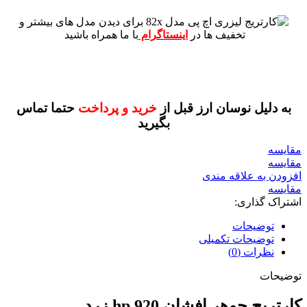
برای دیدن مدل های بیشتر و
تخفیف ها در
اینستاگرام
با ما همراه باشید
به دلیل نوسان ارز قبل از
خرید و پرداخت
حتما تماس
بگیرید
مقايسه
مقایسه
افزودن به علاقه مندی
مقایسه
اشتراک گذاری:
توضیحات
توضیحات تکمیلی
نظرات (0)
توضیحات
کارتریج جوهر افشان 920 hp زرد