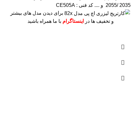
2055/ 2035 و ....
کد فنی : CE505A
برای دیدن مدل های بیشتر
و تخفیف ها در
اینستاگرام
با ما همراه باشید
درباره ما
فروشگاه اینترنتی
آنلاین اچ پی
نمایندگی رسمی محصولات اچ پی
در ایران ، با بیش از دو دهه فعالیت مستمر در عرصه خرید ،
فروش و خدمات پس از فروش محصولات کمپانی اچ پی.