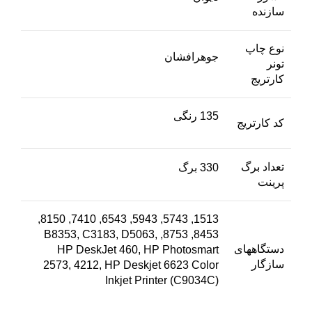
سازنده
نوع چاپ
جوهرافشان
تونر
کارتریج
135 رنگی
کد کارتریج
تعداد برگ
330 برگ
پرینت
1513, 5743, 5943, 6543, 7410, 8150,
8453, 8753, B8353, C3183, D5063,
دستگاههای
HP DeskJet 460, HP Photosmart
سازگار
2573, 4212, HP Deskjet 6623 Color
Inkjet Printer (C9034C)