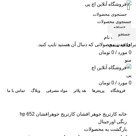
جستجو
جستجو
ورود / ثبت نام
برای دیدن محصولاتی که دنبال آن هستید تایپ کنید.
علاقه مندی
0
مورد
/
0
تومان
منو
هد 
0
مورد
/
0
تومان
فروشگاه
پرینترها
هد پلاتر
مواد مصرفی
وبلاگ
تماس با ما
برای بزرگنمایی کلیک کنید
خانه
کارتریج جوهر افشان
کارتریج جوهرافشان 652 hp
رنگی اورجینال
بازگشت به محصولات