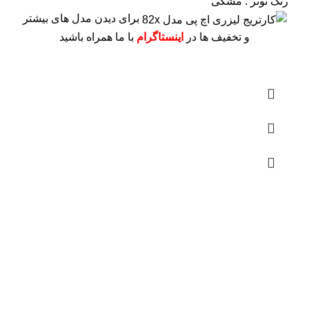
رنگ تونر : مشکی
برای دیدن مدل های بیشتر
و تخفیف ها در
اینستاگرام
با ما همراه باشید
درباره ما
فروشگاه اینترنتی
آنلاین اچ پی
نمایندگی رسمی محصولات اچ پی
در ایران ، با بیش از دو دهه فعالیت مستمر در عرصه خرید ،
فروش و خدمات پس از فروش محصولات کمپانی اچ پی.
آدرس :
خیابان ایرانشهر – بالاتر از کوچه ملکیان – خیابان ماه‌شهر