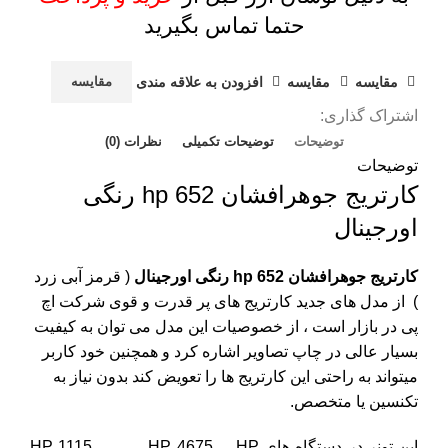
حتما تماس بگیرید
مقايسه
مقایسه
افزودن به علاقه مندی
مقایسه
اشتراک گذاری:
توضیحات
توضیحات تکمیلی
نظرات (0)
توضیحات
کارتریج جوهرافشان 652 hp رنگی
اورجینال
کارتریج جوهرافشان 652 hp رنگی اورجینال
( قرمز آبی زرد
) از مدل های جدید کارتریج های پر قدرت و قوی شرکت
اچ
پی
در بازار است ، از خصوصیات این مدل می توان به کیفیت
بسیار عالی در چاپ تصاویر اشاره کرد و همچنین خود کاربر
میتواند به راحتی این کارتریج ها را تعویض کند بدون نیاز به
تکنسین یا متخصص.
این تونر در دستگاه های HP 1115 , , , , , HP 4675 , , HP