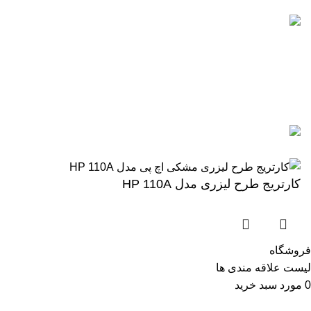
5 تا از بهترین پرینترهای hp
سال 2026
آگوست 5, 2026
بدون نظر
رزولوشن یا DPI چیست؟
ژوئن 10, 2026
بدون نظر
تمامی حقوق برای وب سایت آنلاین اچ پی محفوظ میباشد.
کارتریج طرح لیزری مدل HP 110A
فروشگاه
لیست علاقه مندی ها
0
مورد
سبد خرید
حساب من