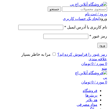
جستجو
ورود / ثبت نام
ورود
ایجاد یک حساب کاربری
نام کاربری یا آدرس ایمیل
*
رمز عبور
*
ورود
رمز عبور را فراموش کرده اید؟
مرا به خاطر بسپار
علاقه مندی
0
مورد
/
0
تومان
منو
0
مورد
/
0
تومان
فروشگاه
پرینترها
هد پلاتر
مواد مصرفی