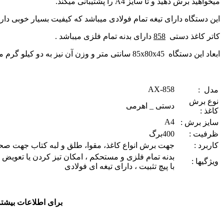
میخواهید برش دهید و تا سایز A4 را پشتیبانی میکند.
این دستگاه دارای تیغه تمام فولادی میباشد که کیفیت بسیار خوبی دارد و تا 400 برگ را همزمان برش
کاتر کاغذ دستی
858
دارای بدنه تمام فلزی میباشد .
ابعاد این دستگاه 85x80x45 سانتی متر و وزن آن نیز به دو کیلو گرم میرسد.
AX-858
مدل :
نوع برش
دستی _ اهرمی
کاغذ :
A4
سایز برش :
ظرفیت :
400برگ
کاربرد :
جهت برش انواع کاغذ، مقوا، طلق و لبه کتاب جهت صح
بدنه تمام فلزی و مستحکم ، امکان تیز کردن یا تعوی
ویژگیها :
با پیچ تثبیت ، دارای تیغه ای فولادی
برای اطلاعات بیشتر