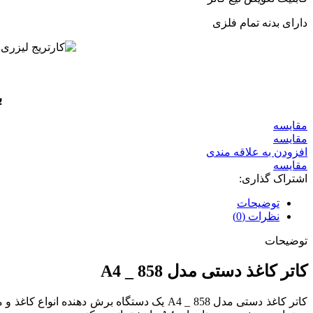
دارای بدنه تمام فلزی
ب
مقايسه
مقایسه
افزودن به علاقه مندی
مقایسه
اشتراک گذاری:
توضیحات
نظرات (0)
توضیحات
کاتر
کاغذ
دستی مدل 858 _ A4
کاتر کاغذ دستی مدل 858 _ A4
یک دستگاه برش دهنده انواع کاغذ و م