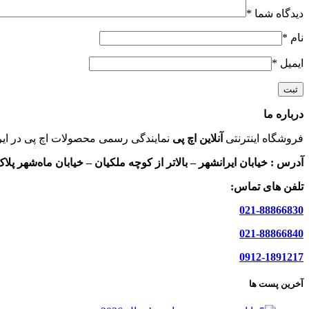
دیدگاه شما
*
نام
*
ایمیل
*
درباره ما
فروشگاه اینترنتی
آنلاین اچ پی
نمایندگی رسمی محصولات اچ پی در ایر
آدرس :
خیابان ایرانشهر – بالاتر از کوچه ملکیان – خیابان ماه‌شهر پلاک 9 واحد 
تلفن های تماس:
021-88866830
021-88866840
0912-1891217
آخرین پست ها