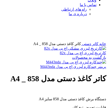
وبلاگ
تماس با ما
راه های ارتباطی
درباره ی ما
برای بزرگنمایی کلیک کنید
خانه
کاتر دستی
کاتر کاغذ دستی مدل 858 _ A4
کارتریج لیزری اچ پی مدل 82x
بازگشت به محصولات
پرینتر چندکاره لیزری اچ پی مدل M443nda
کاتر کاغذ دستی مدل 858 _ A4
دستگاه برش کاغذ دستی مدل 858 سایز A4
قابلیت تعویض تیغ کاتر