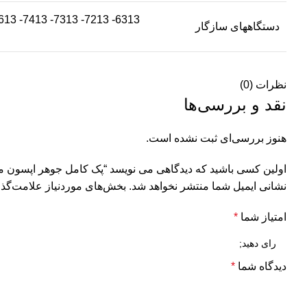
6313- 7213- 7313- 7413- E710a- e710n- h470- h470b- h470wbt- k7103- 325- 335- 375- 385- 428- 475- 2573- 2613-
دستگاههای سازگار
نظرات (0)
نقد و بررسی‌ها
هنوز بررسی‌ای ثبت نشده است.
اولین کسی باشید که دیدگاهی می نویسد “پک کامل جوهر اپسون مدل 4
نشانی ایمیل شما منتشر نخواهد شد.
بخش‌های موردنیاز علامت‌گذا
امتیاز شما
*
دیدگاه شما
*