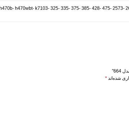
66”
ری شده‌اند
*