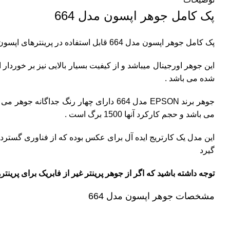
پک کامل جوهر اپسون مدل 664
پک کامل جوهر اپسون مدل 664 قابل استفاده در پرینترهای اپسون ( L100,L110,L120,L130,310,L350,355,L365,L382,L386,L550,L565,L3050,L3060,L3070,L1300 ) میباشد
این جوهر اورجینال میباشد و از کیفیت بسیار بالایی نیز بر خوردا
شده می باشد .
جوهر برند
EPSON
مدل 664 دارای چهار رنگ جداگانه جوهر می باشد که رنگ های آن آبی / مشکی / زرد / قرمز می باشد و دارای کیفیت بسیار بالایی است که حجم هر کدام از جوهر ها
می باشد و حجم کارکرد آنها 1500 برگ است .
این مدل یک کارتریج ایده آل برای عکس بوده که از فناوری گسترد
گیرد
توجه داشته باشید که اگر از جوهر پرینتر غیر از فابریک برای پرینتر
مشخصات جوهر اپسون مدل 664