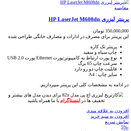
مقايسه
پرینتر لیزری HP LaserJet M608dn
350,000,000
تومان
این پرینتر برای مصرف در ادارات و مصارف خانگی طراحی شده
پرینتر تک کاره
چاپ سیاه و سفید
نوع پورت ارتباط به کامپیوتر:پورت Ethernet پورت USB 2.0
سرعت چاپ 65 برگ
قابلیت چاپ دو رو دارد
سایز چاپ : A4
در ادامه به مشخصات کلی این پرینتر میپردازیم.
برای دیدن مدل های بیشتر و
تخفیف ها در
اینستاگرام
با ما همراه باشید
افزودن به علاقه مندی
افزودن به سبد خرید
نمایش سریع
-5%