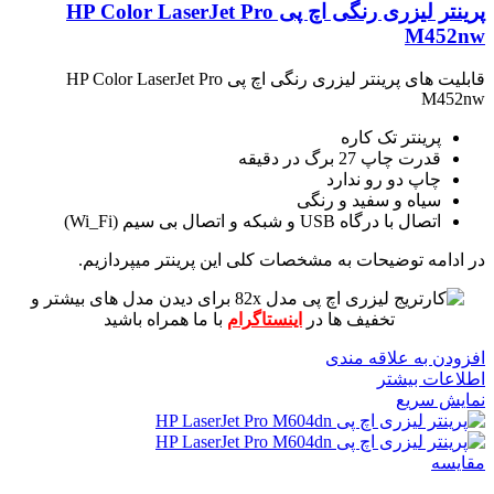
پرینتر لیزری رنگی اچ پی HP Color LaserJet Pro
M452nw
قابلیت های پرینتر لیزری رنگی اچ پی HP Color LaserJet Pro
M452nw
پرینتر تک کاره
قدرت چاپ 27 برگ در دقیقه
چاپ دو رو ندارد
سیاه و سفید و رنگی
اتصال با درگاه USB و شبکه و اتصال بی سیم (Wi_Fi)
در ادامه توضیحات به مشخصات کلی این پرینتر میپردازیم.
برای دیدن مدل های بیشتر و
تخفیف ها در
اینستاگرام
با ما همراه باشید
افزودن به علاقه مندی
اطلاعات بیشتر
نمایش سریع
مقايسه