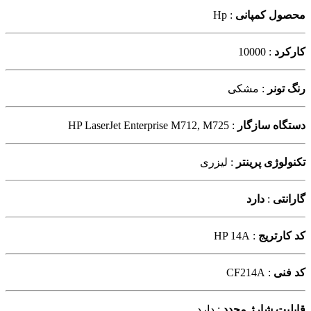
محصول کمپانی
: Hp
کارکرد
: 10000
رنگ تونر
: مشکی
دستگاه سازگار
: HP LaserJet Enterprise M712, M725
تکنولوژی پرینتر
: لیزری
گارانتی
:
دارد
کد کارتریج
: HP 14A
کد فنی
: CF214A
قابلیت شارژ مجدد
: دارد