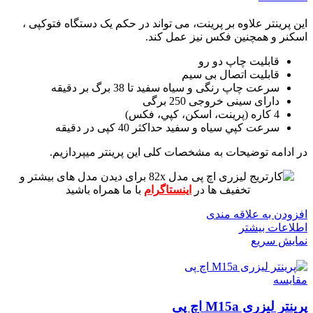
این پرینتر علاوه بر پرینت، می تواند در حکم یک دستگاه فتوکپی ،
اسکنر و همچنین فکس نیز عمل کند.
قابلیت چاپ دو رو
قابلیت اتصال بی سیم
سرعت چاپ رنگی و سیاه سفید تا 38 برگ بر دقیقه
دارای سینی خروجی 250 برگی
4 کاره (پرينت، اسکن، کپي، فکس)
سرعت کپي سياه و سفيد حداکثر 40 کپی در دقیقه
در ادامه توضیحات به مشخصات کلی این پرینتر میپردازیم.
برای دیدن مدل های بیشتر و
تخفیف ها در
اینستاگرام
با ما همراه باشید
افزودن به علاقه مندی
اطلاعات بیشتر
نمایش سریع
مقايسه
پرینتر لیزری M15a اچ پی