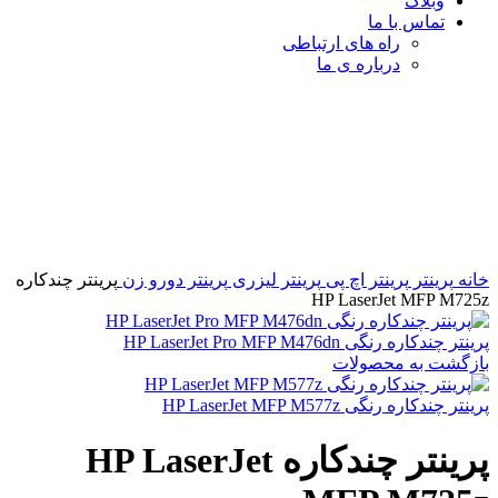
وبلاگ
تماس با ما
راه های ارتباطی
درباره ی ما
برای بزرگنمایی کلیک کنید
خانه
پرینتر
پرینتر اچ پی
پرینتر لیزری
پرینتر دورو زن
پرینتر چندکاره
HP LaserJet MFP M725z
پرینتر چندکاره رنگی HP LaserJet Pro MFP M476dn
بازگشت به محصولات
پرینتر چندکاره رنگی HP LaserJet MFP M577z
پرینتر چندکاره HP LaserJet