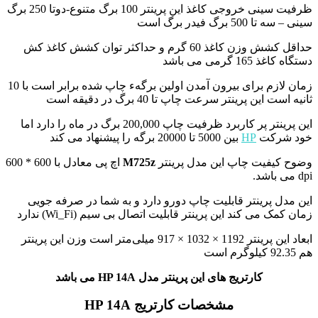
ظرفیت سینی خروجی کاغذ این پرینتر 100 برگ متنوع-دوتا 250 برگ
سینی – سه تا 500 برگ فیدر برگ است
حداقل کشش وزن کاغذ 60 گرم و حداکثر توان کشش کاغذ کش
دستگاه کاغذ 165 گرمی می باشد
زمان لازم برای بیرون آمدن اولین برگهء چاپ شده برابر است با 10
ثانیه است
این پرینتر سرعت چاپ تا 40 برگ در دقیقه است
این پرینتر پر کاربرد ظرفیت چاپ 200,000 برگ در ماه را دارد
اما
خود شرکت
HP
بین 5000 تا 20000 برگه را پیشنهاد می کند
وضوح کیفیت چاپ این مدل پرینتر
M725z
اچ پی معادل با 600 * 600
dpi می باشد.
این مدل پرینتر قابلیت چاپ دورو دارد و به شما در صرفه جویی
زمان کمک می کند
این پرینتر قابلیت اتصال بی سیم (Wi_Fi) ندارد
ابعاد این پرینتر
1192 × 1032 × 917 میلی‌متر
است
وزن این پرینتر
هم 92.35 کیلوگرم است
کارتریج های این پرینتر مدل HP 14A
می باشد
مشخصات کارتریج HP 14A