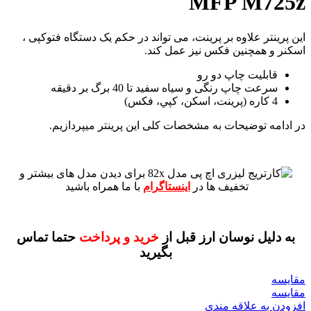
MFP M725z
این پرینتر علاوه بر پرینت، می تواند در حکم یک دستگاه فتوکپی ،
اسکنر و همچنین فکس نیز عمل کند.
قابلیت چاپ دو رو
سرعت چاپ رنگی و سیاه سفید تا 40 برگ بر دقیقه
4 کاره (پرينت، اسکن، کپي، فکس)
در ادامه توضیحات به مشخصات کلی این پرینتر میپردازیم.
برای دیدن مدل های بیشتر و
تخفیف ها در
اینستاگرام
با ما همراه باشید
به دلیل نوسان ارز قبل از
خرید و پرداخت
حتما تماس
بگیرید
مقايسه
مقایسه
افزودن به علاقه مندی