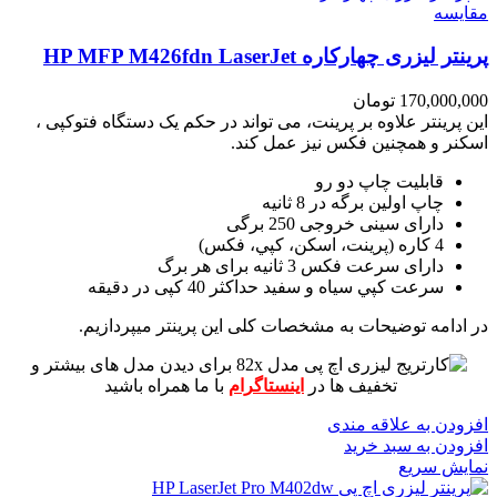
مقايسه
پرینتر لیزری چهارکاره HP MFP M426fdn LaserJet
170,000,000
تومان
این پرینتر علاوه بر پرینت، می تواند در حکم یک دستگاه فتوکپی ،
اسکنر و همچنین فکس نیز عمل کند.
قابلیت چاپ دو رو
چاپ اولین برگه در 8 ثانیه
دارای سینی خروجی 250 برگی
4 کاره (پرينت، اسکن، کپي، فکس)
دارای سرعت فکس 3 ثانیه برای هر برگ
سرعت کپي سياه و سفيد حداکثر 40 کپی در دقیقه
در ادامه توضیحات به مشخصات کلی این پرینتر میپردازیم.
برای دیدن مدل های بیشتر و
تخفیف ها در
اینستاگرام
با ما همراه باشید
افزودن به علاقه مندی
افزودن به سبد خرید
نمایش سریع