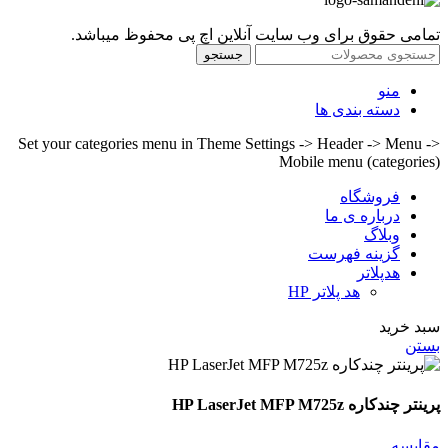
تمامی حقوق برای وب سایت آنلاین اچ پی محفوظ میباشد.
جستجو
منو
دسته بندی ها
Set your categories menu in Theme Settings -> Header -> Menu ->
Mobile menu (categories)
فروشگاه
درباره ی ما
وبلاگ
گزینه فهرست
هدپلاتر
هد پلاتر HP
سبد خرید
بستن
پرینتر چندکاره HP LaserJet MFP M725z
مقايسه