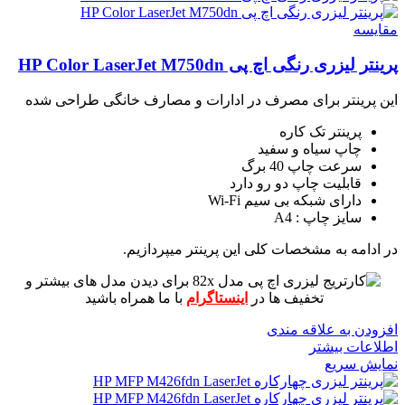
مقايسه
پرینتر لیزری رنگی اچ پی HP Color LaserJet M750dn
این پرینتر برای مصرف در ادارات و مصارف خانگی طراحی شده
پرینتر تک کاره
چاپ سیاه و سفید
سرعت چاپ 40 برگ
قابلیت چاپ دو رو دارد
دارای شبکه بی سیم Wi-Fi
سایز چاپ : A4
در ادامه به مشخصات کلی این پرینتر میپردازیم.
برای دیدن مدل های بیشتر و
تخفیف ها در
اینستاگرام
با ما همراه باشید
افزودن به علاقه مندی
اطلاعات بیشتر
نمایش سریع