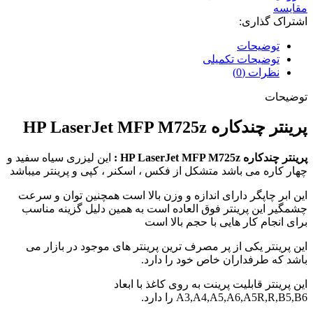
مقایسه
اشتراک گذاری:
توضیحات
توضیحات تکمیلی
نظرات (0)
توضیحات
پرینتر چندکاره HP LaserJet MFP M725z
پرینتر چندکاره HP LaserJet MFP M725z :
این لیزری سیاه سفید و
چهار کاره می باشد متشکل از فکس ، اسکنر ، کپی و پرینتر میباشد
این ابر چاپگر دارای اندازه و وزن بالا است همچنین توان و سرعت
چشمگیر این پرینتر فوق العاده است
به همین دلیل گزینه مناسب
برای انجام کار هایی با حجم بالا است
این پرینتر یکی از پر مصرف ترین پرینتر های موجود در بازار می
باشد که طرفداران خاص خود را دارد.
این پرینتر قابلیت پرینت به روی کاغذ با ابعاد
A3,A4,A5,A6,A5R,R,B5,B6 را دارد.