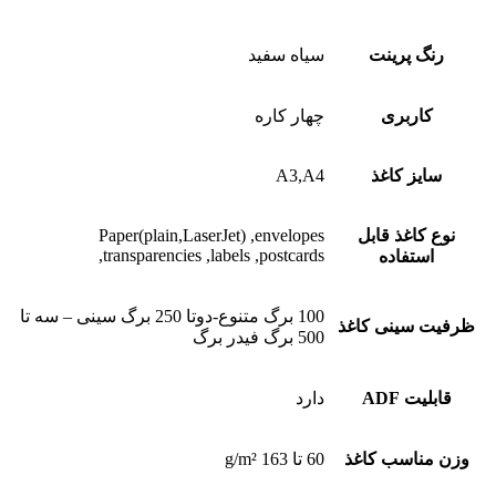
رنگ پرینت
سیاه سفید
کاربری
چهار کاره
سایز کاغذ
A3,A4
نوع کاغذ قابل
Paper(plain,LaserJet) ,envelopes
,transparencies ,labels ,postcards
استفاده
100 برگ متنوع-دوتا 250 برگ سینی – سه تا
ظرفیت سینی کاغذ
500 برگ فیدر برگ
قابلیت ADF
دارد
وزن مناسب کاغذ
60 تا 163 g/m²