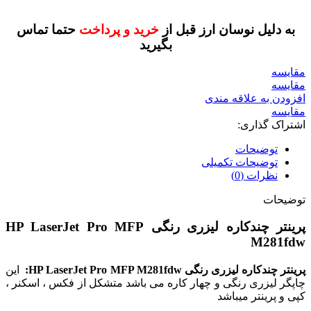
به دلیل نوسان ارز قبل از
خرید و پرداخت
حتما تماس
بگیرید
مقايسه
مقایسه
افزودن به علاقه مندی
مقایسه
اشتراک گذاری:
توضیحات
توضیحات تکمیلی
نظرات (0)
توضیحات
پرینتر چندکاره لیزری رنگی HP LaserJet Pro MFP
M281fdw
پرینتر چندکاره لیزری رنگی HP LaserJet Pro MFP M281fdw:
این
چاپگر لیزری رنگی و چهار کاره می باشد متشکل از فکس ، اسکنر ،
کپی و پرینتر میباشد