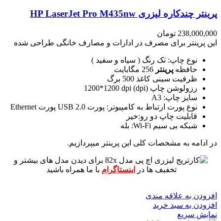
پرینتر چندکاره لیزری HP LaserJet Pro M435nw
238,000,000
تومان
این پرینتر برای مصرف در ادارات و مصارف خانگی طراحی شده
نوع چاپ: تک رنگ ( سیاه و سفید )
حافظه
پرینتر
256 مگابایت
ظرفیت سینی کاغذ 500 برگ
رزولوشن چاپ (dpi) 1200*1200 dpi
سایز چاپ: A3
نوع پورت ارتباط به کامپیوتر: پورت USB 2.0 پورت Ethernet
قابلیت چاپ دو رو:خیر
شبکه بی سیم Wi-Fi: بله
در ادامه به مشخصات کلی این پرینتر میپردازیم.
برای دیدن مدل های بیشتر و
تخفیف ها در
اینستاگرام
با ما همراه باشید
افزودن به علاقه مندی
افزودن به سبد خرید
نمایش سریع