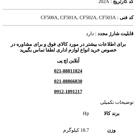
کد کارتریج
: 202A
کد فنی
: CF500A, CF501A, CF502A, CF503A
قابلیت شارژ مجدد
: دارد
برای اطلاعات بیشتر در مورد کالای فوق و برای مشاوره در
خصوص خرید انواع لوازم اداری لطفا تماس بگیرید
آنلاین اچ پی
021-88811824
021-88866830
0912-1891217
توضیحات تکمیلی
برند کالا
Hp
وزن
18.7 کیلوگرم