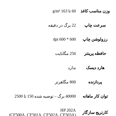
وزن مناسب کاغذ
60 تا 163 g/m²
سرعت چاپ
22 برگ در دقیقه
رزولوشن چاپ
600 * 600 dpi
حافظه پرینتر
256 مگابایت
هارد دیسک
ندارد
پردازنده
800 مگاهرتز
توان کار ماهانه
40000 برگ – توصیه شده 150 تا 2500
HP 202A
کارتریج سازگار
(CF500A, CF501A, CF502A, CF503A)