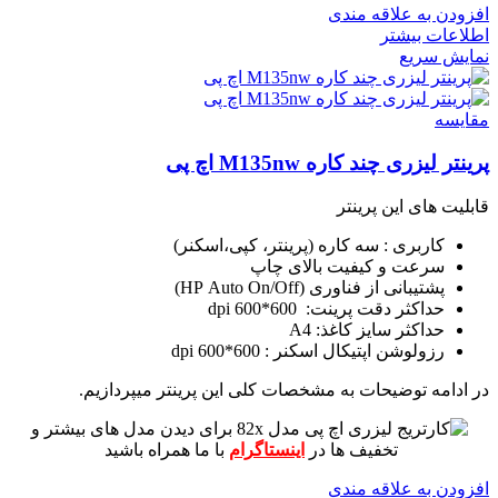
افزودن به علاقه مندی
اطلاعات بیشتر
نمایش سریع
مقايسه
پرینتر لیزری چند کاره M135nw اچ پی
قابلیت های این پرینتر
کاربری : سه کاره (پرینتر، کپی،اسکنر)
سرعت و کیفیت بالای چاپ
پشتیبانی از فناوری (HP Auto On/Off)
حداکثر دقت پرینت: 600*600 dpi
حداکثر سایز کاغذ: A4
رزولوشن اپتیکال اسکنر : 600*600 dpi
در ادامه توضیحات به مشخصات کلی این پرینتر میپردازیم.
برای دیدن مدل های بیشتر و
تخفیف ها در
اینستاگرام
با ما همراه باشید
افزودن به علاقه مندی