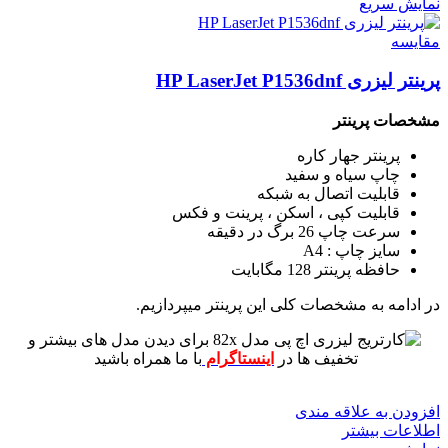
نمایش سریع
مقايسه
پرینتر لیزری HP LaserJet P1536dnf
مشخصات پرینتر
پرینتر جهار کاره
چاپ سیاه و سفید
قابلیت اتصال به شبکه
قابلیت کپی ، اسکن ، پرینت و فکس
سرعت چاپ 26 برگ در دقیقه
سایز چاپ : A4
حافظه پرینتر 128 مگابایت
در ادامه به مشخصات کلی این پرینتر میپردازیم.
برای دیدن مدل های بیشتر و
تخفیف ها در
اینستاگرام
با ما همراه باشید
افزودن به علاقه مندی
اطلاعات بیشتر