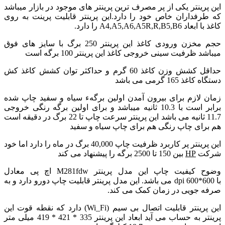
این پرینتر یکی از پر مصرف ترین پرینتر های موجود در بازار میباشد
که طرفداران خاص خود را دارد.این پرینتر قابلیت پرینت به روی
کاغذ با ابعاد A4,A5,A6,A5R,R,B5,B6 را دارد.
حجم مخزن ورودی کاغذ این پرینتر 250 برگ با سایز های فوق
میباشد ظرفیت سینی خروجی کاغذ این پرینتر 100 برگه است
حداقل کشش وزن کاغذ 60 گرم و حداکثر توان کشش کاغذ کش
دستگاه کاغذ 165 گرمی می باشد
زمان لازم برای بیرون آمدن اولین برگهء سیاه و سفید چاپ شده
برابر است با 10.3 ثانیه میباشد و برای اولین برگه رنگی خروجی
11.7 ثانیه می باشد این پرینتر سرعت چاپ تا 22 برگ در دقیقه است
هم برای چاپ رنگی هم برای چاپ سیاه و سفید
این پرینتر پر کاربرد ظرفیت چاپ 40,000 برگ در ماه را دارد اما خود
شرکت
HP
بین 150 تا 2500 برگه را پیشنهاد می کند
وضوح کیفیت چاپ این مدل پرینتر M281fdw اچ پی معادل
با
600*600 dpi
می باشد. این مدل پرینتر قابلیت چاپ دورو دارد و به
صرفه جویی در زمان کمک می کند.
این پرینتر قابلیت اتصال بی سیم (Wi_Fi) دارد که نقطه قوت این
پرینتر به حساب می آید ابعاد این پرینتر 335 * 421 * 419 میلی متر