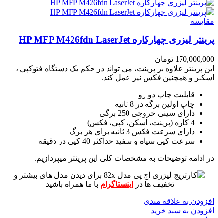
مقايسه
پرینتر لیزری چهارکاره HP MFP M426fdn LaserJet
170,000,000
تومان
این پرینتر علاوه بر پرینت، می تواند در حکم یک دستگاه فتوکپی ،
اسکنر و همچنین فکس نیز عمل کند.
قابلیت چاپ دو رو
چاپ اولین برگه در 8 ثانیه
دارای سینی خروجی 250 برگی
4 کاره (پرينت، اسکن، کپي، فکس)
دارای سرعت فکس 3 ثانیه برای هر برگ
سرعت کپي سياه و سفيد حداکثر 40 کپی در دقیقه
در ادامه توضیحات به مشخصات کلی این پرینتر میپردازیم.
برای دیدن مدل های بیشتر و
تخفیف ها در
اینستاگرام
با ما همراه باشید
افزودن به علاقه مندی
افزودن به سبد خرید