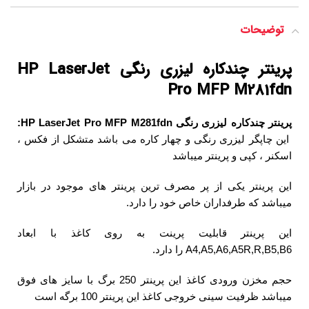
توضیحات
پرینتر چندکاره لیزری رنگی HP LaserJet
Pro MFP M281fdn
پرینتر چندکاره لیزری رنگی HP LaserJet Pro MFP M281fdn:
این چاپگر لیزری رنگی و چهار کاره می باشد متشکل از فکس ،
اسکنر ، کپی و پرینتر میباشد
این پرینتر یکی از پر مصرف ترین پرینتر های موجود در بازار
میباشد که طرفداران خاص خود را دارد.
این پرینتر قابلیت پرینت به روی کاغذ با ابعاد
A4,A5,A6,A5R,R,B5,B6 را دارد.
حجم مخزن ورودی کاغذ این پرینتر 250 برگ با سایز های فوق
میباشد ظرفیت سینی خروجی کاغذ این پرینتر 100 برگه است