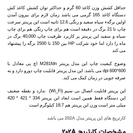
حداقل کشش وزن کاغذ 60 گرم و حداکثر توان کشش کاغذ کش
دستگاه کاغذ 165 گرمی می باشد زمان لازم برای بیرون آمدن
اولین برگهء سیاه سفید و رنگی 12.6 ثانیه است این پرینتر سرعت
چاپ تا 21 برگ در دقیقه است هم برای چاپ رنگی هم برای چاپ
سیاه و سفید این پرینتر پر کاربرد ظرفیت چاپ 40,000 برگ در
ماه را دارد اما خود شرکت
HP
بین 150 تا 2500 برگه را پیشنهاد
می کند
وضوح کیفیت چاپ این مدل پرینتر M281fdn اچ پی معادل با
600*600 dpi
می باشد. این مدل پرینتر قابلیت چاپ دورو دارد و به
صرفه جویی در زمان کمک می کند.
این پرینتر قابلیت اتصال بی سیم (Wi_Fi) ندارد و نقطه ضغبف
این دستگاه فقط همین است
ابعاد این پرینتر 334 * 421 * 420
میلی متر است
وزن این پرینتر هم 18.7 کیلوگرم است
کارتریج های این پرینتر مدل 202A
می باشد
مشخصات کارتریج 202A