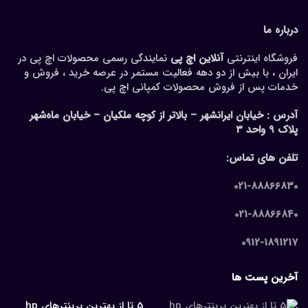
درباره ما
فروشگاه اینترنتی
آنلاین اچ پی
نمایندگی رسمی محصولات اچ پی در
ایران ، با بیش از دو دهه فعالیت مستمر در عرصه خرید ، فروش و
خدمات پس از فروش محصولات کمپانی اچ پی.
آدرس :
خیابان ایرانشهر – بالاتر از کوچه ملکیان – خیابان ماه‌شهر
پلاک 9 واحد 3
تلفن های تماس:
021-88866830
021-88866840
0912-1891217
آخرین پست ها
5 تا از بهترین پرینترهای hp