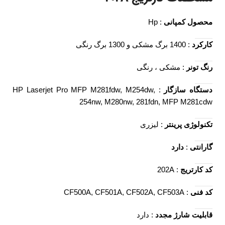
محصول کمپانی
: Hp
کارکرد
: 1400 برگ مشکی و 1300 برگ رنگی
رنگ تونر
: مشکی ، رنگی
دستگاه سازگار
: HP Laserjet Pro MFP M281fdw, M254dw,
254nw, M280nw, 281fdn, MFP M281cdw
تکنولوژی پرینتر
: لیزری
گارانتی
:
دارد
کد کارتریج
: 202A
کد فنی
: CF500A, CF501A, CF502A, CF503A
قابلیت شارژ مجدد
: دارد