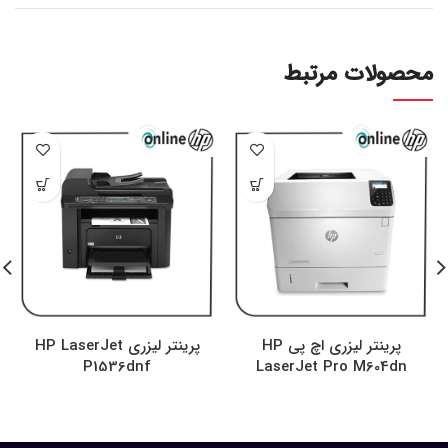
محصولات مرتبط
پرینتر لیزری اچ پی HP
پرینتر لیزری HP LaserJet
P1536dnf
LaserJet Pro M604dn