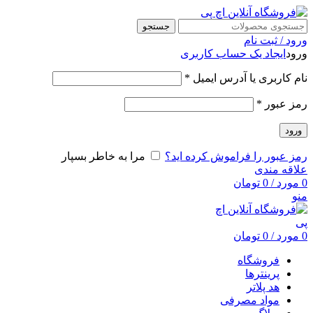
جستجو
ورود / ثبت نام
ورود
ایجاد یک حساب کاربری
نام کاربری یا آدرس ایمیل
*
رمز عبور
*
ورود
رمز عبور را فراموش کرده اید؟
مرا به خاطر بسپار
علاقه مندی
0
مورد
/
0
تومان
منو
0
مورد
/
0
تومان
فروشگاه
پرینترها
هد پلاتر
مواد مصرفی