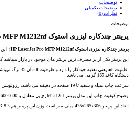
توضیحات
توضیحات تکمیلی
نظرات (0)
توضیحات
پرینتر چندکاره لیزری استوک HP LaserJet Pro MFP M1212nf
پرینتر چندکاره لیزری استوک HP LaserJet Pro MFP M1212nf:
این 
این پرینتر یکی از پر مصرف ترین پرینتر های موجود در بازار میباشد که طرفداران خاص 
دستگاه کاغذ 165 گرمی می باشد
سرعت چاپ سیاه و سفید تا 19 صفحه در دقیقه می باشد. رزولوشن چاپ دستگاه 600×600 dpi دارای پردازنده 400 مگاهرتز و ظرفیت چاپ 8,000 برگ در ماه را دارد حافظه دستگاه 64 مگابایت میباشد
وضوح کیفیت چاپ این مدل پرینتر M1212nf
اچ پی
معادل با
600×600 dpi
ابعاد این پرینتر 435x265x306 میلی متر است وزن این پرینتر هم 8.3 کیلوگرم است