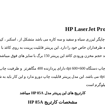
چاپگر لیزری سیاه و سفید و سه کاره می باشد متشکل از ، اسکنر ، کپی
خود را دارد. این پرینتر قابلیت پرینت به روی کاغذ با ابعاد،A4,A5,A6,A5R,R,B5,B6 را 
می باشد. این مدل پرینتر قابلیت چاپ دورو ندارد و این کار باید ب
کارتریج های این پرینتر مدل HP 85A میباشد
مشخصات کارتریج HP 85A