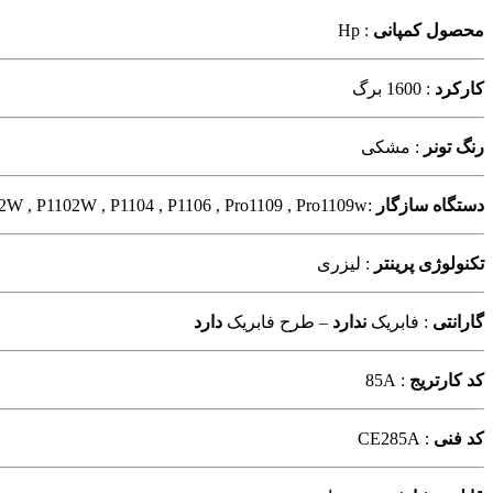
محصول کمپانی
: Hp
کارکرد
: 1600 برگ
رنگ تونر
: مشکی
دستگاه سازگار
:HP LaserJet Pro M1132 MFP , M1212nf MFP , M1214nfh MFP , M1217nfw MFP , P1102 , P1102W , P1102W , P1104 , P1106 , Pro1109 , Pro1109w
تکنولوژی پرینتر
: لیزری
گارانتی
: فابریک
ندارد
– طرح فابریک
دارد
کد کارتریج
: 85A
کد فنی
: CE285A