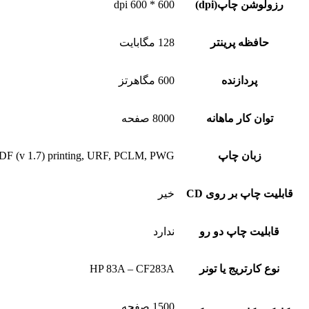
رزولوشن چاپ(dpi)
600 * 600 dpi
حافظه پرینتر
128 مگابایت
پردازنده
600 مگاهرتز
توان کار ماهانه
8000 صفحه
زبان چاپ
t PDF (v 1.7) printing, URF, PCLM, PWG
قابلیت چاپ بر روی CD
خیر
قابلیت چاپ دو رو
ندارد
نوع کارتریج یا تونر
HP 83A – CF283A
1500 صفحه