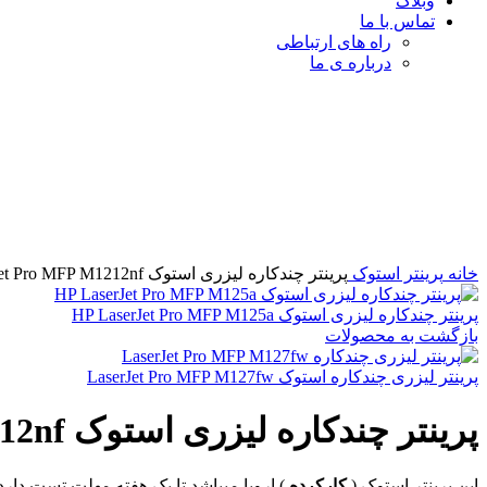
وبلاگ
تماس با ما
راه های ارتباطی
درباره ی ما
برای بزرگنمایی کلیک کنید
خانه
پرینتر استوک
پرینتر چندکاره لیزری استوک HP LaserJet Pro MFP M1212nf
پرینتر چندکاره لیزری استوک HP LaserJet Pro MFP M125a
بازگشت به محصولات
پرینتر لیزری چندکاره استوک LaserJet Pro MFP M127fw
پرینتر چندکاره لیزری استوک HP LaserJet Pro MFP M1212nf
این پرینتر استوک (
کارکرده
) اروپا میباشد تا یک هفته مهلت تست دارد