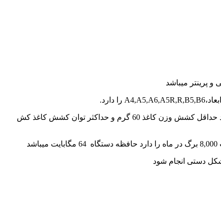
 و پرینتر میباشد
دارد.
قابلیت adf یعنی تغذیه خودکار را دارد و ظرفیت adf آن 35 برگ میباشد حجم مخزن ورودی کاغذ این پرینتر 150 برگ با سایز های فوق میباشد حداقل کشش وزن کاغذ 60 گرم و حداکثر توان کشش کاغذ کش
ه شکل دستی انجام شود